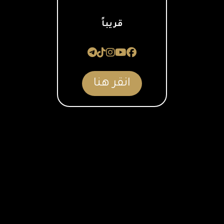
قريباً
انقر هنا