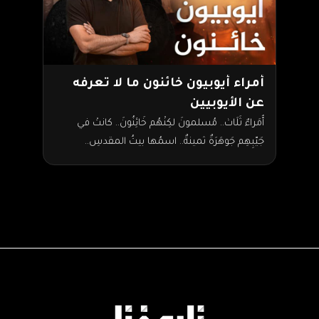
أمراء أيوبيون خائنون ما لا تعرفه
عن الأيوبيين
أُمَراءٌ ثَلَاث.. مُسلمونَ لكِنْهُم خَائِنُونَ.. كانتْ في
جَيّبِهِم جَوهَرَةٌ ثمينةٌ.. اسمُها بيتُ المقدسِ..