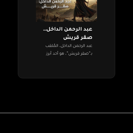
عبد الرحمن الداخل…
صقر قريش
عبد الرحمن الداخل، المُلقب
بـ”صقر قريش”، هو أحد أبرز
الشخصيات في التاريخ
الإسلامي، حيث نجح في
تأسيس دولة أموية مستقلة
في الأندلس بعد سقوط…