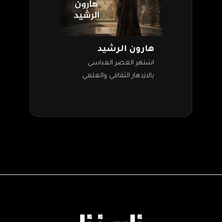
هارون الرشيد
اشتهر العصر العباسي
بالازدهار الثقافي والعلمي
والسياسي، وكان الخليفة
هارون الرشيد أحد أبرز حكام
هذه الدولة، حيث حكم من عام
170 إلى 193 هـ…