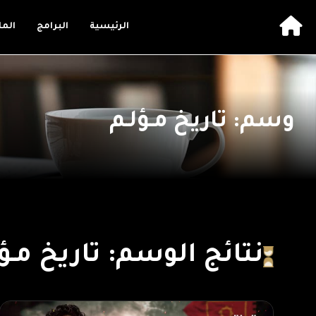
الرئيسية
البرامج
الم
وسم: تاريخ مـؤلـم
نتائج الوسم: تاريخ مـؤل