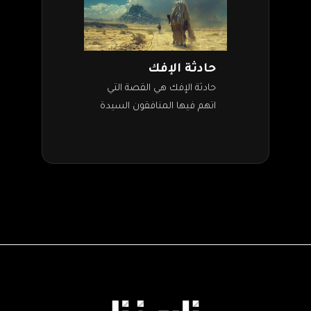
حادثة الإفك
حادثة الإفك هي القصة التي
اتهم فيها المنافقون السيدة
عائشة في عرضها، حتى يؤذوا
النبي. ومعنى الإفك هو
الكذب، الذي كان سبيل
المنافقين للنيل…