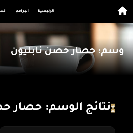
الرئيسية
البرامج
الم
وسم: حصار حصن نابليون
نتائج الوسم: حصار حص