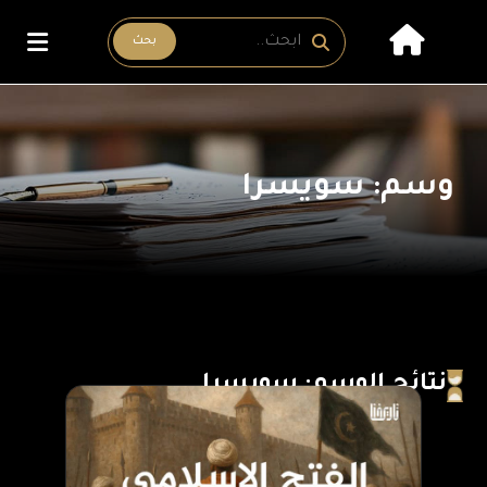
بحث
وسم: سويسرا
نتائج الوسم: سويسرا