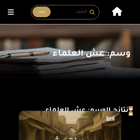
بحث
وسم: عش العلماء
نتائج الوسم: عش العلماء