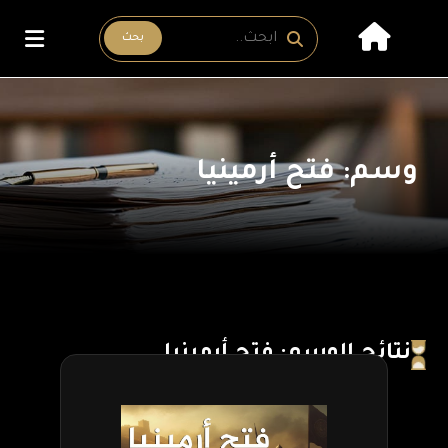
بحث
وسم: فتح أرمينيا
نتائج الوسم: فتح أرمينيا