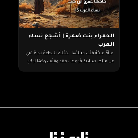
الحمراء بنت ضمرة | أشجع نساء
العرب
امرأةٌ عربيَّةٌ قلَّتْ مثيلتُها، تمْتَلِكُ شجاعةً نادرةً عَييَ
عن مثلِها صناديدُ قَومِها ، فقد وقفَت وجْهًا لوجْهٍ
أمامَ أقوَى ملوكِ زمانها وأسْمعَتْهُ ما يكره،…