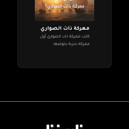
معركة ذات الصواري
كانت معركة ذات الصواري أول
معركة بحرية يخوضها
المسلمون بعدما قاموا ببناء
أول أسطول بحري إسلامي
في عهد الخليفة الثالث عثمان
بن عفان رضي…