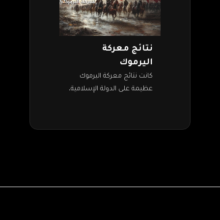
نتائج معركة
اليرموك
كانت نتائج معركة اليرموك
عظيمة على الدولة الإسلامية،
فكانت أول انتصار كبير يحققه
المسلمون ضد أقوى
امبراطورية في ذلك الوقت،
وهي الإمبراطورية البيزنطية.
فبعدما…