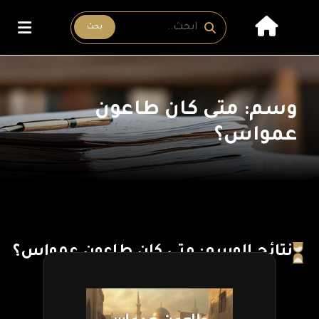
بحث
وسم: متى كان طاعون
عمواس؟
نتائج الوسم: متى كان طاعون عمواس؟