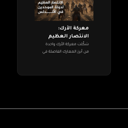
معركة الأرك:
الانتصار العظيم
لدولة الموحدين في
شكّلت معركة الأرك واحدة
من أبرز المعارك الفاصلة في
الأندلس
تاريخ الأندلس. حيث مثلت
ذروة الصراع بين دولة
الموحدين والممالك
المسيحية في شبه الجزيرة
الأيبيرية.…