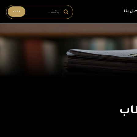
صل بنا
بحث
طاب