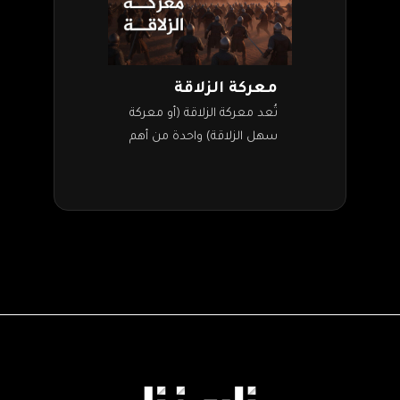
معركة الزلاقة
تُعد معركة الزلاقة (أو معركة
سهل الزلاقة) واحدة من أهم
المعارك في التاريخ الإسلامي
في الأندلس. كانت المعركة
في 23 أكتوبر 1086م بين
جيوش…