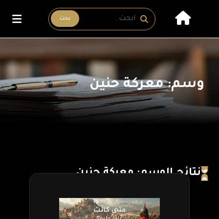
بحث
وسم: معركة حنين
نتائج الوسم: معركة حنين