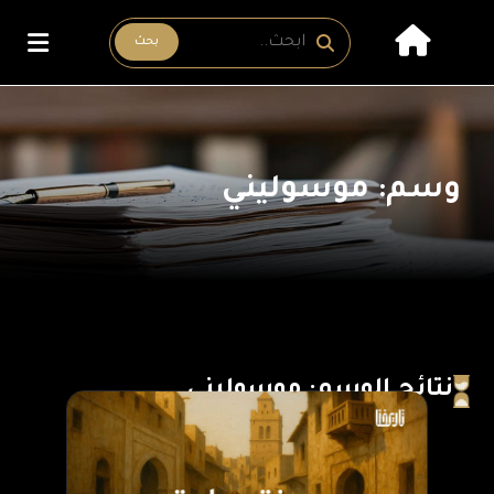
بحث
وسم: موسوليني
نتائج الوسم: موسوليني