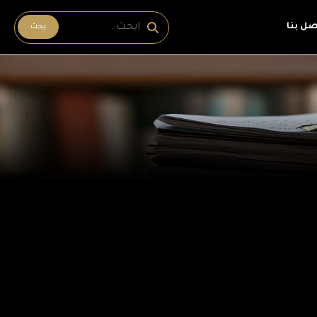
صل بنا
بحث