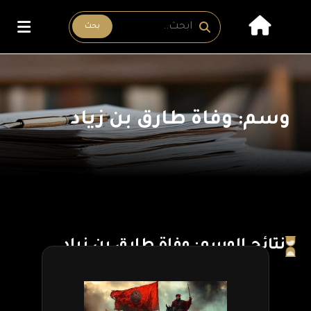
بحث
وسم: وفاة طارق بن زياد
نتائج الوسم: وفاة طارق بن زياد