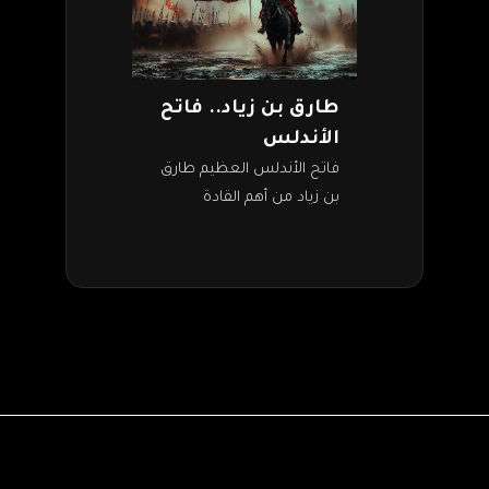
طارق بن زياد.. فاتح
الأندلس
فاتح الأندلس العظيم طارق
بن زياد من أهم القادة
العسكريين، وقائد الفتح
الإسلامي لشبه الجزيرة
الأيبيرية (إسبانيا حاليًا).
استطاع بحنكته وقدراته
القتالية إنهاء حكم…