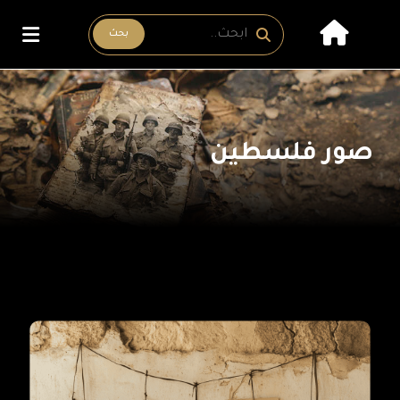
بحث
صور فلسطين