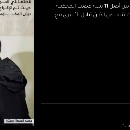
قضت 7 سنوات داخل السجون الإسرائيلية .. من أصل 11 سنة قضت المحكمة
بسجنها، وهي واحدة من 6 أسيرات شملهن اتفاق تبادل الأسرى مع
بـ *