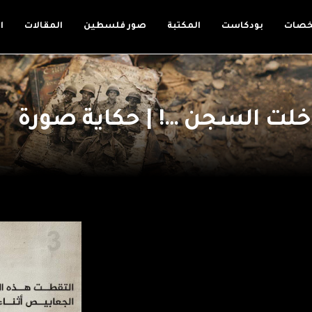
خصات
بودكاست
المكتبة
صور فلسطين
المقالات
ا
دخلت السجن …! | حكاية صورة