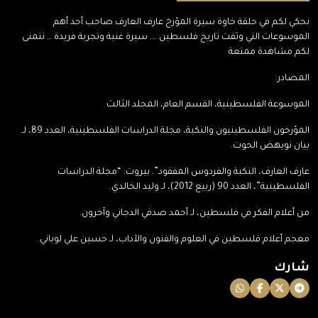
نحكي لكم في حلقة خاوة سيرة المؤرخ عارف العارف صاحب أحد أهم
الموسوعات التي وثقت تاريخ فلسطين …. سيرة غنية وتجربة فريدة … نتمنى
لكم مشاهدة ممتعة
المصادر:
الموسوعة الفلسطينية، القسم العام، المجلد الثالث
المؤرخون الفلسطينيون والنكبة، مجلة الدراسات الفلسطينية، العدد 89، لـ
بيان نويهض الحوت.
عارف العارف، النكبة والفردوس المفقود”. بيروت: “مجلة الدراسات
الفلسطينية”، العدد 90 (ربيع 2012)، لـ وليد الخالدي.
من أعلام الفكر في فلسطين، لـ أحمد صدقي الدجاني وآخرون.
معجم أعلام فلسطين في العلوم والفنون والآداب، لـ حسين علي لوباني.
شارك