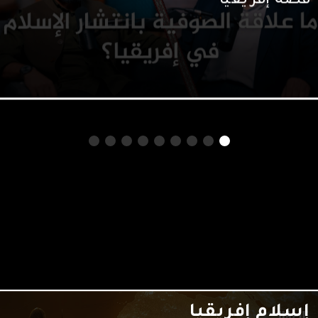
قصة إفريقيا
إفريقيا على انتشار الإسلام وتثبيته مع
ضيف السلسلة الدائم المؤرخ واللغوي د.
أسامة الأشقر الذي عاش في المناطق
الإفريقية 30 عاماً تجربة حافلة غنية،
ونجيب على الأسئلة التالية: متى ظهرت
الطريقة القادرية في إفريقيا؟ كيف أثرت
الصوفية في تكوين الإنسان المسلم
الإفريقي؟ […]
الرجل الأعظم