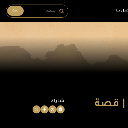
صل بنا
بحث
 | قصة
شارك