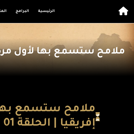
الرئيسية
البرامج
الم
ملامح ستسمع بها لأول مرة ا
ملامح ستسمع بها ل
إفريقيا | الحلقة 01