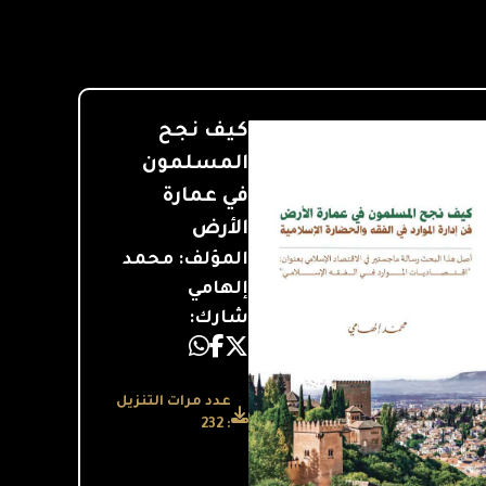
كيف نجح
المسلمون
في عمارة
الأرض
المؤلف: محمد
إلهامي
شارك:
عدد مرات التنزيل
: 232