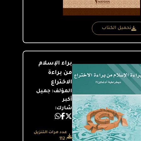
تحميل الكتاب
براء الإسلام
من براءة
الاختراع
المؤلف: جميل
أكبر
شارك:
عدد مرات التنزيل
: 112