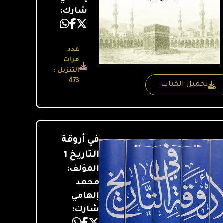
شارك:
عدد
مرات
التنزيل :
473
تحميل الكتاب
في أروقة
التاريخ 1
المؤلف:
محمد
إلهامي
شارك: