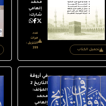
محمد
إلهامي
شارك:
عدد
مرات
التنزيل :
399
تحميل الكتاب
في أروقة
التاريخ 2
المؤلف:
محمد
إلهامي