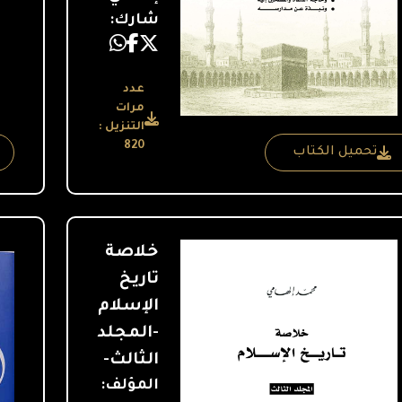
شارك:
عدد
مرات
التنزيل :
820
تحميل الكتاب
خلاصة
تاريخ
الإسلام
-المجلد
الثالث-
المؤلف: