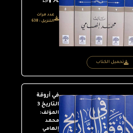
عدد مرات
التنزيل : 638
تحميل الكتاب
في أروقة
التاريخ 3
المؤلف:
محمد
إلهامي