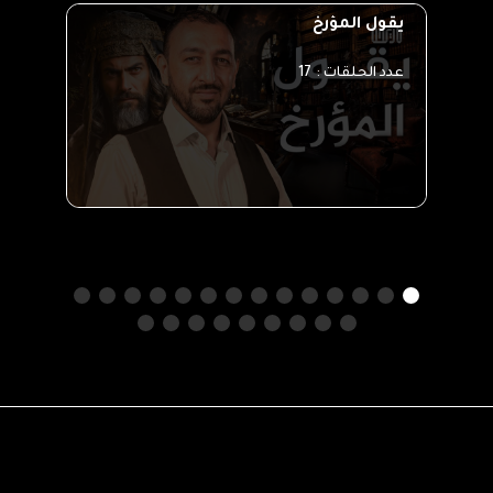
يقول المؤرخ
100 سؤال في التاريخ
عدد الحلقات :
17
عدد ا