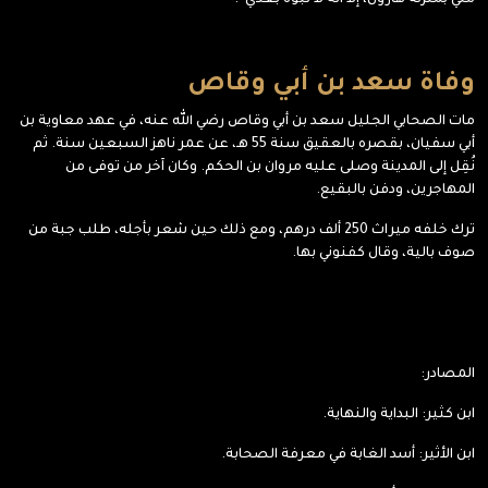
مني بمنزلة هارون، إلا أنه لا نبوة بعدي”.
وفاة سعد بن أبي وقاص
مات الصحابي الجليل سعد بن أبي وقاص رضي الله عنه، في عهد معاوية بن
أبي سفيان، بقصره بالعقيق سنة 55 هـ، عن عمر ناهز السبعين سنة. ثم
نُقِل إلى المدينة وصلى عليه مروان بن الحكم. وكان آخر من توفى من
المهاجرين، ودفن بالبقيع.
ترك خلفه ميراث 250 ألف درهم، ومع ذلك حين شعر بأجله، طلب جبة من
صوف بالية، وقال كفنوني بها.
المصادر:
ابن كثير: البداية والنهاية.
ابن الأثير: أسد الغابة في معرفة الصحابة.