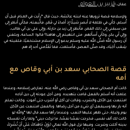
لزبير بن العوام.
عفان، ا
ولإسلامه قصة ترويها عنه ابنته عائشة، حيث قال “رأَيت في المنام قبل أَن
أُسلم، كأَني في ظلمة لا أَبصر شيئًا إِذ أَضاءَ لي قَمَر، فاتَّبعته، فكأَني أَنظر إِلى
من سبقني إِلى ذلك القمر، فأَنظر إِلى زيد بن حارثة، وإِلى علي بن أبي طالب،
وإِلي أَبي بكر، وكأَني أَسأَلهم: متى انتهيتم إِلى هاهنا؟ قالوا: الساعة، وبلغني
أَن رسول الله صَلَّى الله عليه وسلم يدعو إِلى الإِسلام مسْتخفيًا، فلقيته في
شِعْب أَجْيَاد، وقد صلَّى العصر، فأَسلمت، فما تَقَدَّمني أَحد إِلا هم.
قصة الصحابي سعد بن أبي وقاص مع
أمه
كانت أم الصحابي سعد بن أبي وقاص رضي الله عنه، تعارض إسلامه، وعندما
علمت أنه أسلم بالفعل قامت بتهديده. ومن أجل عودته إلى دين آباءه
امتنعت عن الأكل والشرب، وقالت لن آكل أو أشرب حتى أموت. وكانت تعلم
أنه بار بها وسيفعل أي شيء من أجل رضاها. وبالفعل امتنعت عن الأكل
يوم وليلة، حتى ظهر عليها التعب. وعندما رآها سعد قال لها “والله لو
كانت لك ألف نفس، فخرجت نفسًا نفسًا، ما تركت ديني” ولما رأت تمسكه
بدينه أكلت وشربت. وفيها نزل قول الله تعالي ﴿وَإِنْ جَاهَدَاكَ عَلَى أَنْ تُشْرِكَ