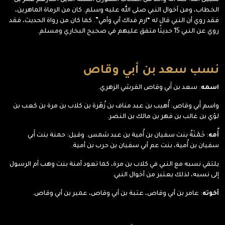
سبيل الله. كما أنه واحد من أصحاب الشورى الستة الذين اختارهم عمر بن
الخطاب، ومن أخوال النبي صلى الله عليه وسلم. كان من الرماة الماهرين،
فقد روي أن النبي قال له “ارم فداك أبي وأمي”. كما كان من رواة الحديث، فقد
روي عن النبي 15 حديثًا متفق عليهم في صحيح البخاري ومسلم.
نسب سعد بن أبي وقاص
اسمه
: سعد بن أَبي وقاص القرشي الزهري.
واسم أَبي وقاص: أُهيب بن عبد مناف بن زُهْرة بن كلاب بن مرة بن كعب بن
لؤي بن غالب بن فهر بن مالك بن النضر.
أُمه
: حَمْنَةُ بنت سفيان بن أُمية بن عبد شمس. وقيل: حمنة بنت أَبي
سفيان بن أُمية، بنت عم أبي سفيان بن حرب بن أمية.
يلتقي نسبه مع النبي في كلاب بن مرة، كما تعود آمنة بنت وهب أم الرسول
إلى نسبه، لذلك يعتبر من أخوال النبي.
أخوته
: عامر بن أبي وقاص، عتبة بن أبي وقاص، عمير بن أبي وقاص.