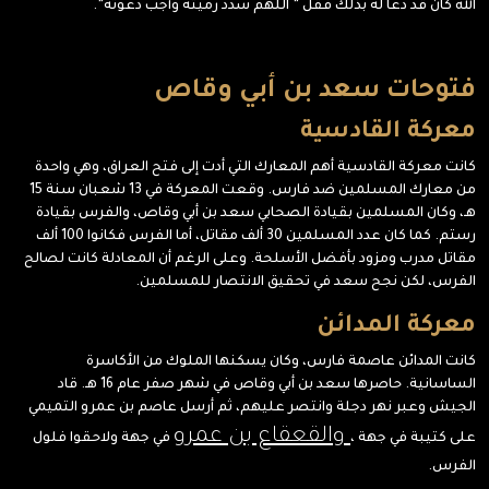
الله كان قد دعا له بذلك فقل ” اللهم سدد رميته وأجب دعوته”.
فتوحات سعد بن أبي وقاص
معركة القادسية
كانت معركة القادسية أهم المعارك التي أدت إلى فتح العراق، وهي واحدة
من معارك المسلمين ضد فارس. وقعت المعركة في 13 شعبان سنة 15
هـ، وكان المسلمين بقيادة الصحابي سعد بن أبي وقاص، والفرس بقيادة
رستم. كما كان عدد المسلمين 30 ألف مقاتل، أما الفرس فكانوا 100 ألف
مقاتل مدرب ومزود بأفضل الأسلحة. وعلى الرغم أن المعادلة كانت لصالح
الفرس، لكن نجح سعد في تحقيق الانتصار للمسلمين.
معركة المدائن
كانت المدائن عاصمة فارس، وكان يسكنها الملوك من الأكاسرة
الساسانية. حاصرها سعد بن أبي وقاص في شهر صفر عام 16 هـ. قاد
الجيش وعبر نهر دجلة وانتصر عليهم، ثم أرسل عاصم بن عمرو التميمي
والقعقاع بن عمرو
على كتيبة في جهة ،
في جهة ولاحقوا فلول
الفرس.