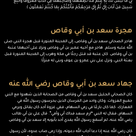
بِي مَا لَيْسَ لَكَ بِهِ عِلْمٌ فَلَا تُطِعْهُمَا وَصَاحِبْهُمَا فِي الدُّنْيَا مَعْرُوفًا وَاتَّبِعْ
سَبِيلَ مَنْ أَنَابَ إِلَيَّ ثُمَّ إِلَيَّ مَرْجِعُكُمْ فَأُنَبِّئُكُمْ بِمَا كُنْتُمْ تَعْمَلُونَ ﴾.
هجرة سعد بن أبي وقاص
هاجر الصحابي سعد بن أبي وقاص، إلى المدينة المنورة قبل هجرة النبي صلى
الله عليه وسلم. هاجر مع أخيه عمير بن أبي وقاص ونزلا على أخيهما عتبة
بن أبي وقاص. كان عتبة قد قتل رجلًا في مكة وهرب إلى المدينة المنورة قبل
بعثة النبي، ونزل على بني عمرو بن عوف وبنى له منزلًا.
جهاد سعد بن أبي وقاص رضي الله عنه
كان الصحابي الجليل سعد بن أبي وقاص من الصحابة الذين شهدوا مع النبي
جميع الغزوات. وكان واحد من الفرسان الذين يحرسون رسول الله في
المعارك. كما كان بارعًا في رمي السهام، ففي غزوة أحد كان يقاتل ويرمي
السهام، فقال له النبي “ارم سعد فداك أبي وأمي”. قال علي بن أبي طالب
رضي الله عنه، لم أسمع رسول الله يفدي أحد بأبويه إلا سعد بن أبي وقاص.
كان رضي الله عنه إذا دعا أجاب الله دعوته، وإذا رمى صاب عدوه، لأن رسول