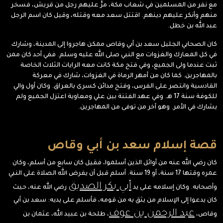
مع نفر من المسلمين في شعاب مكة، مرَّ عليهم رجل من قريش، فسخر
منهم وأنكر عليهم دينهم. اقتتل سعد معه وقتله، وقيل كان اسم الرجل
عبد الله بن خطل.
كان الصحابي الجليل سعد بن أبي وقاص ممكن هاجروا إلى المدينة، وشارك
في كل المعارك والغزوات مع النبي صلى الله عليه وسلم. ففي أحد كان ممن
ثبت عندما ولى الجميع، وفي فتح مكة كانت معه الرايات الثلاث الخاصة
بالمهاجرين. كما كان من أمهر الرماة في الغزوات، شارك في معركة
القادسية وانتصر على الفرس، وفتح مدائن كسرى بالعراق. وكان أول والي
للكوفة سنة 17 هـ. وفي عهد الفتنة بين علي ومعاوية اعتزل الجميع ولم
يشارك في الأمر. وهو آخر من توفى من المهاجرين.
قصة إسلام سعد بن أبي وقاص
كان رضي الله عنه من أوائل الذين أسلموا، فقيل كان سابع من أسلم، وكان
عمره وقتها 17 سنة، أو 19 سنة. أسلم قبل أن يفرض الله الصلاة على النبي
أبي بكر الصديق
وأصحابه. وكان إسلامه على يد
رضي الله عنه، حيث
كان يدعوا إلى الإسلام من يثق به من قومه، فأسلم على يديه: سعد بن أبي
عبد الرحمن بن عوف
وقاص،
، طلحة بن عبيد الله، عثمان بن