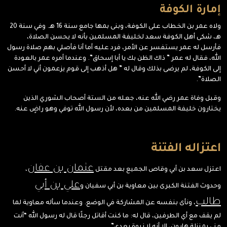
إمارة الكوفة
ولاه عمر بن الخطاب على الكوفة، وبنى بمها جامع سنة 16 هـ. وفي سنة 20
هـ، شكى أهل الكوفة سعد لخليفة المسلمين بأنه لا يحسن الصلاة،
فأرسل له عمر يستفسر عن الأمر، فرد عليه أما أنا فأصلي بهم صلاة رسول
الله، فقال له عمر ” ذاك الظن بك يا أبا إسحاق”. وعندما أمره عمر بالعودة
إلى الكوفة، لم يرضى بذلك وقال له ” هل أذهب إلى قوم يزعمون أني لا أحسن
الصلاة”.
وقبل وفاة عمر رضي الله عنه، جعله من الستة أصحاب الشوري الذين
يختارون خليفة المسلمين من بعده، لأن رسول الله توفي وهو راضٍ عنه.
اعتزاله الفتنة
عثمان بن عفان
اعتزل سعد بن أبي وقاص الجميع بعد مقتل
،
علي بن أبي
وحدوث الفتنة الكبرى بين معاوية بن أبي سفيان و
طالب
، ونأى بنفسه عن المشاركة في الوضع. وعندما سأله معاوية لما
لم يقف مع أي الطرفين، قال له: ما كنت أقاتل رجلًا قال له رسول الله “أنت