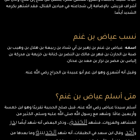
حياته مليئة بالجهاد والغزو، فقضى عمره يتنقل من فتح إلى فتح، وكان من
أشراف قريش. بالإضافة إلى شجاعته في ميادين القتال، فقد اشتهر بكرمه
الشديد أيضًا.
نسب عياض بن غنم
اسمه
: عياض بن غنم بن زهير بن أبي شداد بن ربيعة بن هلال بن وهيب بن
ضبة بن الحارث بن فهر بن مالك بن النضر بن كنانة بن خزيمة بن مدركة بن
إلياس بن مضر بن نزار بن معد بن عدنان.
وقيل أنه أشعري وهو ابن عم أبو عبيدة بن الجراح رضي الله عنه.
متى أسلم عياض بن غنم؟
أسلم سيدنا عياض رضي الله عنه، قبل صلح الحديبة تقريبًا وهو ابن خمسة
وأربعين عامًا. وشهد مع رسول الله صلى الله عليه وسلم، الكثير من
الخندق
بدر
المشاهد والغزوات، فشهد
، وذكر البعض أنه شهد أيضًا
أحد
الحديبية
و
. وقال ابن سعد في الطبقات، أنه شهد
وما بعدها من