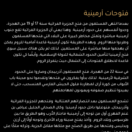
فتوحات أرمينية
بعدما انتهى المسلمون من فتح الجزيرة الفراتية سنة 17 أو 19 من الهجرة،
وجدوا أنفسهم على حدود أرمينية. وهذا يعني أن الجزيرة الفراتية تقع جنوب
أرمينية مباشرة وتمثل مخاطر كبيرة على البلاد التي فتحها المسلمون
وطردوا منها الروم. وبهذه الطريقة تكون أرمينية قاعدة أمامية للروم يمكن
أن يهجموا منها مباشرة على المسلمين. لذلك لم يكن هناك سبيل سوى
فتح أرمينيا لتأمين الحدود الشمالية للدولة الإسلامية، وأيضًا كي تكون
قاعدة لانطلاق الفتوحات إلى الشمال حيث يتمركز الروم.
في سنة 22 من الهجرة، فتح المسلمون أذربيجان وصاروا على الحدود
الشرقية لأرمينية. لذلك بدأوا يفكرون في فتحها وتقدموا نحو مدينة باب
الأبواب من كورة أران لمطاردة فلول الجيش الفارسي المنسحب، حتى لا
يعيدوا تنظيم صفوفه ويعودون لمهاجمتهم.
تشجع المسلمون بعد انتصاراتهم المتتالية وفتحهم للجزيرة الفراتية
وأذربيجان، فتوغلوا داخل حدود أرمينيا. وكان الصحابي الجليل عياض بن
غنم الفهري أول من توجه إلى أرمينية فاجتاز الدَّرب وهو الطريق ما بين
طرسوس وبلاد الروم. وأخذ يفتح مدينة وراء الأخرى وتوجه أولًا إلى أرزن
وبدليس وفتحها عن طريق الصلح مع ملكها مقابل الجزية، وتركه ملكًا على