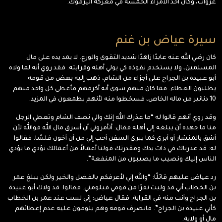
غزوات، وكان أحد الأمراء الخمسة في معركة اليرموك.
سيرة عياض بن غنم
كان رضي الله عنه عابدًا زاهدًا شديد التقوى والورع. لا يمد يده على مال
المسلمين، ولا يستخدم نفوذه كي يولي أهله وقرابته. فقد روي أنه لما ولاه
أبو عبيده بن الجراح على أجزاء من الشام، ذهب إليه بعض من قومه
يطلبون العطاء. فما كان منهم سوى أنه أكرمهم فأعطى كل واحد منهم
10 دنانير من ماله الخاص، فسخطوا منه لأنهم يطمعون في المزيد.
وقد روي أنهم قالوا له “ما عذرك الله إنك والي نصف الشام وتعطي الرجل
منا ما جهده أن يبلغه إلى أهله فقال: أتأمروني أن أسرق مال الله فوالله لأن
أشق بالمنشار أو أبرى كما يبرى السفن أحب إلي من أن أخون فلسًا. فقالوا
له: قد عذرناك في ذات يدك ومقدرتك فولنا أعمالاً من أعمالك نؤدي ما يؤدي
الناس إليك ونصيب ما يصيبون من المنفعة”.
رد عياض عليهم قائلًا: “والله إني لأعرفكم بالفضل والخير ولكن يبلغ عمر
بن الخطاب أني قد وليت نفرًا من قومي فيلومني. فقالوا: قد ولاك أبو عبيدة
بن الجراح وأنت منه في القرابة. فقال عياض: إني لست عند عمر بن الخطاب
كأبي عبيدة بن الجراح”. فانصرف قومه وهم يلومون عليه عدم إعطائهم
مال أو ولاية.