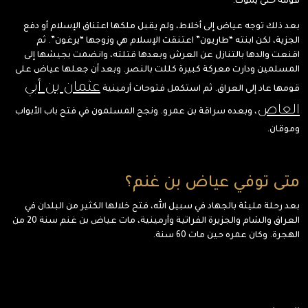
قومه حتى يموت.
بعد ذلك توجه عياض إلى أخلاط، ولم يقبل ملكها اعتناق الإسلام أو دفع
الجزية، لكن ابنته “طاريون” اعتنقت الإسلام هي وزوجها “يرغون”. ثم
اقنعت والدها بالتنازل عن العرش وبعدها قتلته، وانضمت بجيشها إلى
المسلمين ودارت معركة كبيرة كللت بالنصر. وبعد أن جعلها عياض على
عثمان بن أبي
قومها عاد إلى العراق. ثم استكمل فتوحات أرمينية
العاص
، وبعده سراقة بن عمرو. ونجح المسلمون في فتح باب الأبواب
وموقان.
متى توفي عياض بن غنم؟
بعد رحلة مليئة بالجهاد في سبيل الله، فتح خلالها الكثير من البلدان في
العراق والشام والجزيرة الفراتية وأرمينية، مات عياض بن غنم سنة 20 من
الهجرة. وكان عمره حين مات 60 سنة.