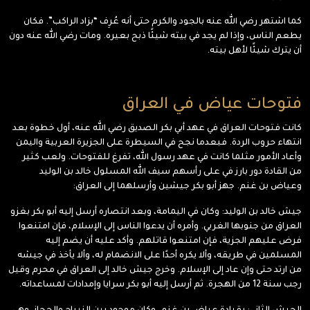
كما اشتهر رضي الله عنه بالجود والكرم حتى أنه عُرِف “بزاد الراكب”. فكان
يطعم الناس، وإذا لم يجد في بيته شيئًا ذبح بعيره. ومات رضي الله عنه دون
أن يترك شيئًا لأهل بيته.
فتوحات عياض في العراق
كانت فتوحات العراق في عهد أبي بكر الصديق رضي الله عنه، أول خطوة بعد
انتهاء حروب الردة. فبعدما نجح في السيطرة على الجزيرة العربية واليمن
وأعاد الأمور مثلما كانت في عهد رسول الله، تفرغ للفتوحات. ولعب كثير
من القادة دور بارز في على رأسهم سيف الله المسلول خالد بن الوليد
وعياض بن غنم. جهز أبو بكر جيشين وأرسلهما إلى العراق:
جيش خالد بن الوليد: وكان في اليمامة، وبعد انتصاره أرسل إليه أبو بكر بغزو
العراق من جنوبها الغربي. وأمره أن يدعوا الناس إلى الإسلام، فإن امتنعوا
فرض عليهم الجزية، فإن امتنعوا قاتلهم. وأكد عليه أن يضم إليه
المسلمين في طريقه، وألا يكره أحدًا على الانضمام له، وألا يأخذ في جيشه
من ارتد حتى وإن عاد إلى الإسلام. وخرج جيش خالد إلى العراق في محرم وقيل
رجب سنة 12 من الهجرة. ثم أرسل إليه أبو بكر سرايا وإمدادات لمساعداته.