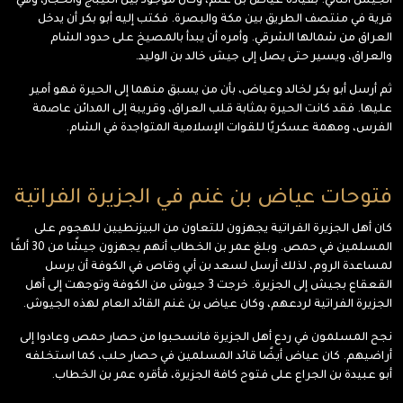
الجيش الثاني: بقيادة عياض بن غنم، وكان موجود بين النيباج والحجاز، وهي
قرية في منتصف الطريق بين مكة والبصرة. فكتب إليه أبو بكر أن يدخل
العراق من شمالها الشرقي. وأمره أن يبدأ بالمصيخ على حدود الشام
والعراق، ويسير حتى يصل إلى جيش خالد بن الوليد.
ثم أرسل أبو بكر لخالد وعياض، بأن من يسبق منهما إلى الحيرة فهو أمير
عليها. فقد كانت الحيرة بمثابة قلب العراق، وقريبة إلى المدائن عاصمة
الفرس، ومهمة عسكريًا للقوات الإسلامية المتواجدة في الشام.
فتوحات عياض بن غنم في الجزيرة الفراتية
كان أهل الجزيرة الفراتية يجهزون للتعاون من البيزنطيين للهجوم على
المسلمين في حمص. وبلغ عمر بن الخطاب أنهم يجهزون جيشًا من 30 ألفًا
لمساعدة الروم، لذلك أرسل لسعد بن أبي وقاص في الكوفة أن يرسل
القعقاع بجيش إلى الجزيرة. خرجت 3 جيوش من الكوفة وتوجهت إلى أهل
الجزيرة الفراتية لردعهم، وكان عياض بن غنم القائد العام لهذه الجيوش.
نجح المسلمون في ردع أهل الجزيرة فانسحبوا من حصار حمص وعادوا إلى
أراضيهم. كان عياض أيضًا قائد المسلمين في حصار حلب، كما استخلفه
أبو عبيدة بن الجراع على فتوح كافة الجزيرة، فأقره عمر بن الخطاب.