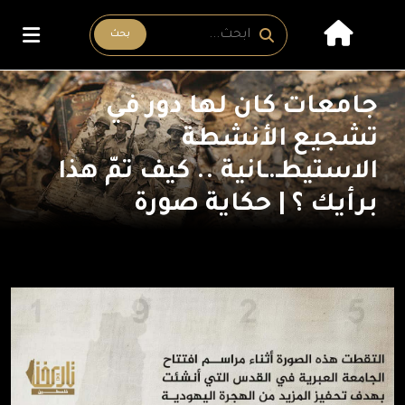
بحث
جامعات كان لها دور في
تشجيع الأنشطة
الاستيطـ.ـانية .. كيف تمّ هذا
برأيك ؟ | حكاية صورة