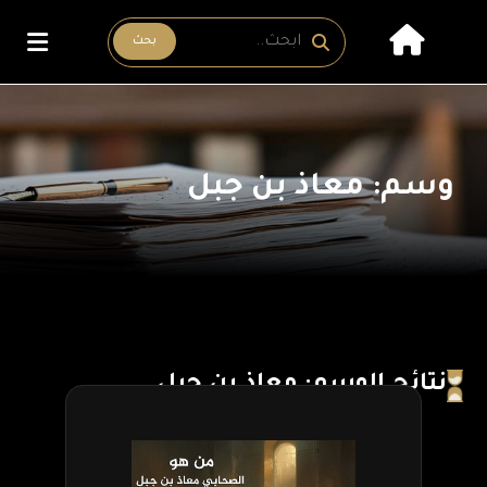
بحث
وسم: معاذ بن جبل
نتائج الوسم: معاذ بن جبل