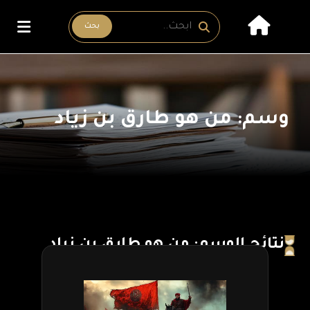
بحث
وسم: من هو طارق بن زياد
نتائج الوسم: من هو طارق بن زياد