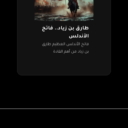
طارق بن زياد.. فاتح
الأندلس
فاتح الأندلس العظيم طارق
بن زياد من أهم القادة
العسكريين، وقائد الفتح
الإسلامي لشبه الجزيرة
الأيبيرية (إسبانيا حاليًا).
استطاع بحنكته وقدراته
القتالية إنهاء حكم…