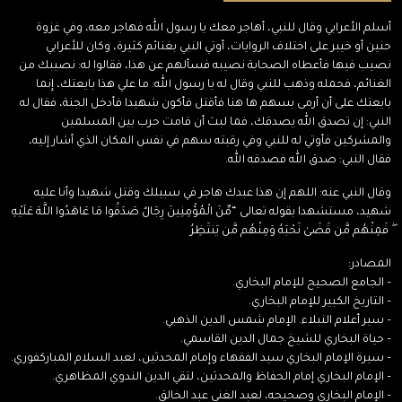
أسلم الأعرابي وقال للنبي، أهاجر معك يا رسول الله فهاجر معه، وفي غزوة
حنين أو خيبر على اختلاف الروايات، أوتي النبي بغنائم كثيرة، وكان للأعرابي
نصيب فيها فأعطاه الصحابة نصيبه فسألهم عن هذا، فقالوا له: نصيبك من
الغنائم، فحمله وذهب للنبي وقال له يا رسول الله: ما علي هذا بايعتك، إنما
بايعتك على أن أرمى بسهم ها هنا فأقتل فأكون شهيدا فأدخل الجنة، فقال له
النبي: إن تصدق الله يصدقك، فما لبث أن قامت حرب بين المسلمين
والمشركين فأوتي له للنبي وفي رقبته سهم في نفس المكان الذي أشار إليه،
فقال النبي: صدق الله فصدقه الله.
وقال النبي عنه: اللهم إن هذا عبدك هاجر في سبيلك وقتل شهيدا وأنا عليه
شهيد، مستشهدا بقوله تعالى “مِّنَ الْمُؤْمِنِينَ رِجَالٌ صَدَقُوا مَا عَاهَدُوا اللَّهَ عَلَيْهِ
ۖ فَمِنْهُم مَّن قَضَىٰ نَحْبَهُ وَمِنْهُم مَّن يَنتَظِرُ
المصادر:
– الجامع الصحيح للإمام البخاري.
– التاريخ الكبير للإمام البخاري.
– سير أعلام النبلاء. الإمام شمس الدين الذهبي.
– حياة البخاري للشيخ جمال الدين القاسمي.
– سيرة الإمام البخاري سيد الفقهاء وإمام المحدثين، لعبد السلام المباركفوري.
– الإمام البخاري إمام الحفاظ والمحدثين، لتقي الدين الندوي المظاهري.
– الإمام البخاري وصحيحه، لعبد الغني عبد الخالق.