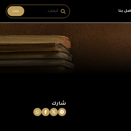
صل بنا
بحث
شارك