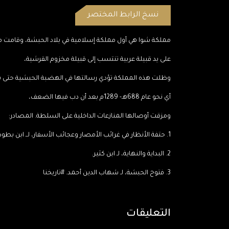
نسخ الرابط المختصر
مملكة شوا هي أول مملكة إسلامية في بلاد الحبشة، وقامت م
على يد قبيلة عربية تنتسب إلى قبيلة مخزوم القرشية،
وظلت هذه المملكة تؤدي رسالتها في الهضبة الحبشية حتى سق
أي نحو عام 688هـ- 1289م بعد أن دب فيها الضعف،
ومزقت أوصالها المنازعات الداخلية على السلطة. المصادر:
1. حتفة الأنظار في غرائب الأمصار وعجائب الأسفار، لــ ابن بطوطة.
2. البداية والنهاية، لـ ابن كثير.
3. فتوح الحبشة، لـ شهاب الدين أحمد. #تاريخنا
التعليقات