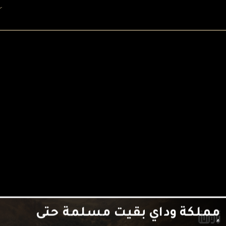
من أعظم ممالك إفريقيا