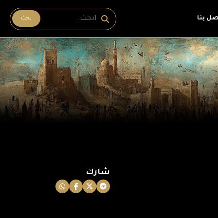
صل بنا
بحث
شارك