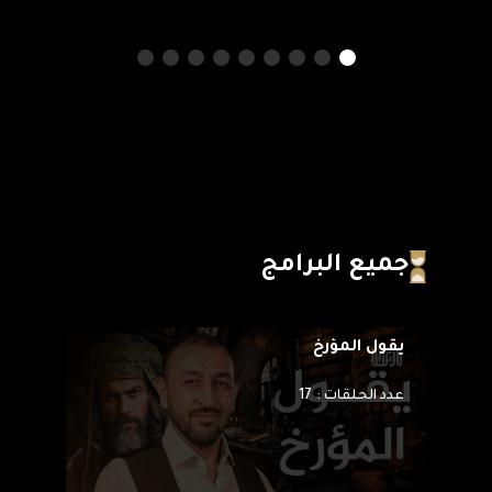
جميع البرامج
يقول المؤرخ
100 سؤال في التاريخ
عدد الحلقات :
17
عدد ا