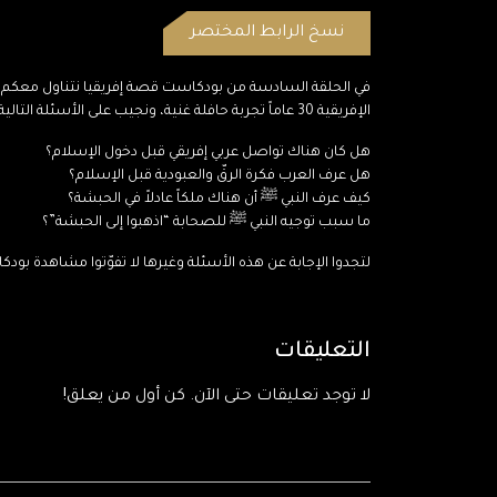
نسخ الرابط المختصر
في الحلقة السادسة من بودكاست قصة إفريقيا نتناول معكم بد
الإفريقية 30 عاماً تجربة حافلة غنية، ونجيب على الأسئلة التالية:
هل كان هناك تواصل عربي إفريقي قبل دخول الإسلام؟
هل عرف العرب فكرة الرقّ والعبودية قبل الإسلام؟
كيف عرف النبي ﷺ أن هناك ملكاً عادلاً في الحبشة؟
ما سبب توجيه النبي ﷺ للصحابة “اذهبوا إلى الحبشة”؟
لتجدوا الإجابة عن هذه الأسئلة وغيرها لا تفوّتوا مشاهدة بود
التعليقات
لا توجد تعليقات حتى الآن. كن أول من يعلق!