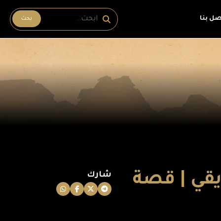
صل بنا
بحث
يقي | قصة
شارك