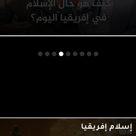
السلسلة الدائم المؤرخ واللغوي د. أسامة
الأشقر الذي عاش في المناطق الإفريقية
30 عاماً تجربة حافلة غنية، ونجيب على
الأسئلة التالية: كيف حال الإسلام في
كينيا وزنجبار وجزر القمر وموزمبيق؟ ما هي
قصة جزر الواق واق؟ من […]
الرجل الأعظم