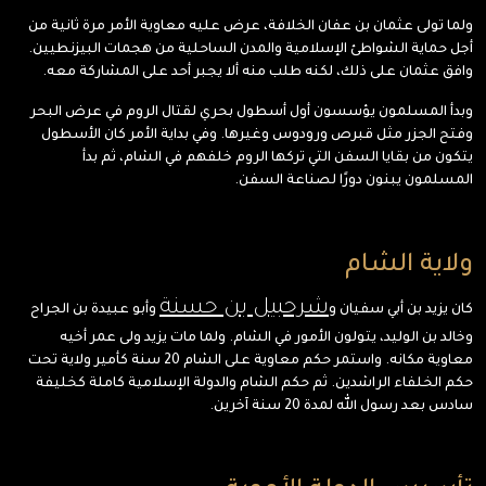
ولما تولى عثمان بن عفان الخلافة، عرض عليه معاوية الأمر مرة ثانية من
أجل حماية الشواطئ الإسلامية والمدن الساحلية من هجمات البيزنطيين.
وافق عثمان على ذلك، لكنه طلب منه ألا يجبر أحد على المشاركة معه.
وبدأ المسلمون يؤسسون أول أسطول بحري لقتال الروم في عرض البحر
وفتح الجزر مثل قبرص ورودوس وغيرها. وفي بداية الأمر كان الأسطول
يتكون من بقايا السفن التي تركها الروم خلفهم في الشام، ثم بدأ
المسلمون يبنون دورًا لصناعة السفن.
ولاية الشام
شرحبيل بن حسنة
كان يزيد بن أبي سفيان و
وأبو عبيدة بن الجراح
وخالد بن الوليد، يتولون الأمور في الشام. ولما مات يزيد ولى عمر أخيه
معاوية مكانه. واستمر حكم معاوية على الشام 20 سنة كأمير ولاية تحت
حكم الخلفاء الراشدين. ثم حكم الشام والدولة الإسلامية كاملة كخليفة
سادس بعد رسول الله لمدة 20 سنة آخرين.