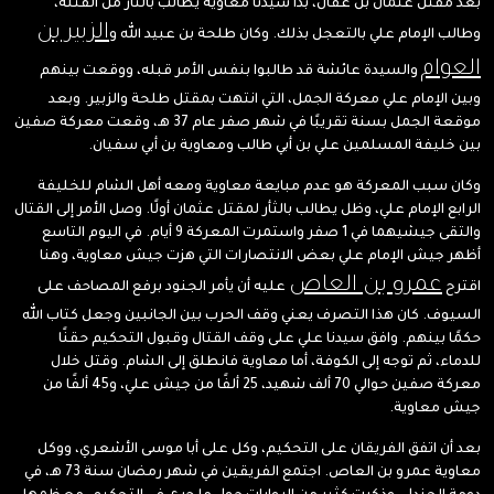
بعد مقتل عثمان بن عفان، بدأ سيدنا معاوية يطالب بالثأر من القتلة،
الزبير بن
وطالب الإمام علي بالتعجل بذلك. وكان طلحة بن عبيد الله و
العوام
والسيدة عائشة قد طالبوا بنفس الأمر قبله، ووقعت بينهم
وبين الإمام علي معركة الجمل، التي انتهت بمقتل طلحة والزبير. وبعد
موقعة الجمل بسنة تقريبًا في شهر صفر عام 37 هـ، وقعت معركة صفين
بين خليفة المسلمين علي بن أبي طالب ومعاوية بن أبي سفيان.
وكان سبب المعركة هو عدم مبايعة معاوية ومعه أهل الشام للخليفة
الرابع الإمام علي، وظل يطالب بالثأر لمقتل عثمان أولًا. وصل الأمر إلى القتال
والتقى جيشيهما في 1 صفر واستمرت المعركة 9 أيام. في اليوم التاسع
أظهر جيش الإمام علي بعض الانتصارات التي هزت جيش معاوية، وهنا
عمرو بن العاص
اقترح
عليه أن يأمر الجنود برفع المصاحف على
السيوف. كان هذا التصرف يعني وقف الحرب بين الجانبين وجعل كتاب الله
حكمًا بينهم. وافق سيدنا علي على وقف القتال وقبول التحكيم حقنًا
للدماء، ثم توجه إلى الكوفة، أما معاوية فانطلق إلى الشام. وقتل خلال
معركة صفين حوالي 70 ألف شهيد، 25 ألفًا من جيش علي، و45 ألفًا من
جيش معاوية.
بعد أن اتفق الفريقان على التحكيم، وكل على أبا موسى الأشعري، ووكل
معاوية عمرو بن العاص. اجتمع الفريقين في شهر رمضان سنة 73 هـ، في