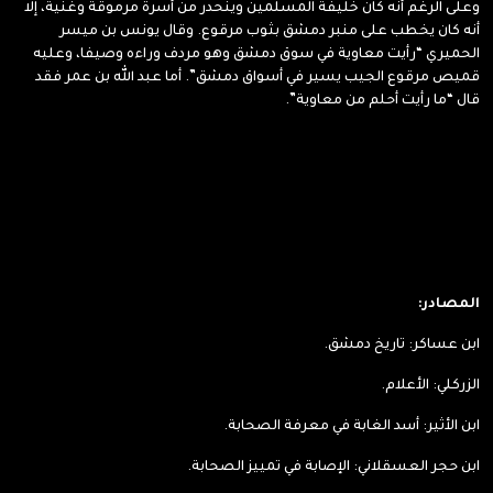
وعلى الرغم أنه كان خليفة المسلمين وينحدر من أسرة مرموقة وغنية، إلا
أنه كان يخطب على منبر دمشق بثوب مرقوع. وقال يونس بن ميسر
الحميري “رأيت معاوية في سوق دمشق وهو مردف وراءه وصيفا، وعليه
قميص مرقوع الجيب يسير في أسواق دمشق”. أما عبد الله بن عمر فقد
قال “ما رأيت أحلم من معاوية”.
المصادر:
ابن عساكر: تاريخ دمشق.
الزركلي: الأعلام.
ابن الأثير: أسد الغابة في معرفة الصحابة.
ابن حجر العسقلاني: الإصابة في تمييز الصحابة.