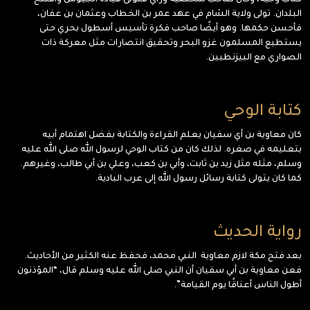
كتاب وحيه، وكان صاحب شخصية ورأي فتولى قيادة الجيوش وافتتح
البلدان. تولى ولاية الشام في عهد عمر بن الخطاب وعثمان بن عفان،
فأحسن حكمها. وهو أيضًا صاحب فكرة تأسيس أسطول بحري حتى
يستطيع المسلمون غزو البحر وتحقيق انتصارات مثل معركة ذات
الصواري مع البيزنطيين.
كتابة الوحي
كان معاوية بن أي سفيان يعلم القراءة والكتابة بفضل اهتمام أبيه
بتعليمه في صغره. لذلك كان من كتاب الوحي لرسول الله صلى الله عليه
وسلم، مثله مثل زيد بن ثابت، وأبي بن كعب، وعلي بن أبي طالب، وغيرهم.
كما كان يتولى كتابة رسائل رسول الله إلى عرب البادية.
رواية الحديث
بعد فتح مكة لازم معاوية النبي محمد، فحفظ عنه الكثير من الأحاديث.
فعن معاوية بن أبي سفيان أن النبي صلى الله عليه وسلم قال، “المؤذنون
أطول الناس أعناقًا يوم القيامة”.