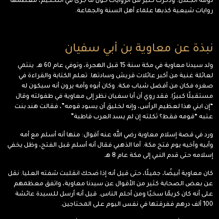
دومة الجندل. وذكرت كثير من الروايات حول ما جرى في التحكيم، معظمها
روايات شيعية كذبها علماء أهل السنة والجماعة.
نبذة عن معاوية بن أبي سفيان
ولد سيدنا معاوية في مكة سنة 15 قبل الهجرة، وتوفي عام 60 هـ. ينتمي
لعائلة غنية من أكبر عائلات قريش وسادتها. تعلم الكتابة والقراءة في
صغره فكان من أفضل شباب مكة. وكان أبوه وأمه يرون أنه سيكون له
مستقبلًا كبيرًا. فقد روي أن أبا سفيان نظر إلى معاوية في طفولته وقال
“إن ابني هذا لعظيم الرأس، وإنه لخليق أن يسود قومه”، فقالت هند بنت
عتبه “قومه فقط؟ ثكلته إن لم يسد العرب قاطبة”
ورد في قصة إسلام معاوية رضي الله عنه أقوال: منها أنه أسلم مع أمه
وأبيه وأخيه يوم فتح مكة. أما الذهبي فقال أنه أسلم قبل الفتح، وظل يخفي
إسلامه حتى قدم النبي إلى مكة عام 8 هـ.
كان معاوية أبيضًا، جميلًا، حتى قيل أنه إذا ضحك انقلبت شفته العليا. نقل
عن بعض الصحابة كثير من الأقوال عن سيدنا معاوية، واتفق معظمهم
على أنه كان كريمًا سخيًا ومن أحلم الناس. قيل أنه أرسل للسيدة عائشة
100 ألف درهم ففرقتها في نفس اليوم على المحتاجين.