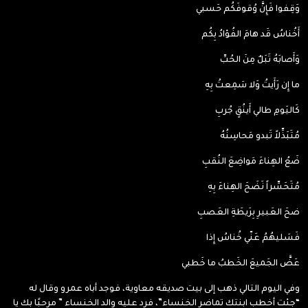
وَقِفوا فَإِنَّ وُقوفَكُم حَسبي
أَخُناسُ قَد هامَ الفُؤادُ بِكُم
وَأَصابَهُ تَبَلٌ مِنَ الحُبِّ
ما إِن رَأَيتُ وَلا سَمِعتُ بِهِ
كَاليَومِ طالي أَينُقٍ جُربِ
مُتَبَذِّلاً تَبدو مَحاسِنُهُ
ضَعُ الهِناءَ مَواضِعَ النُقبِ
مُتَحَسِّراً نَضَحَ الهِناءَ بِهِ
ضحَ العَبيرِ بِرَيطَةِ العَصبِ
فَسَليهُمُ عَنّي خُناسُ إِذا
عَضَّ الجَميعَ الخَطبُ ما خَطبي
وفي اليوم التالي ذهب إلى بيت صديقه معاوية، فوجد أباه عمرو وقال له
“جئت أخطب ابنتك تماضر الخنساء”، فرد عليه والد الخنساء ” مرحبًا بك يا