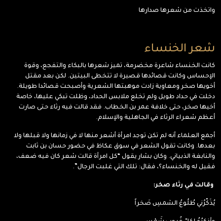
واتخذت من شعرها صدارها
شعر الخنساء
كانت الخنساء شاعرة مخضرمة، تميز شعرها بالبكاء والتفجع، وقوة
الإحساس وكانت قصائدها قصيرة لا تتخطى البيتين. لكن بعد مقتل
أخويها صخر ومعاوية زادت موهبتها الشعرية وأصبحت قصائدا طويلة.
دخلت في حداد طويل ولم تخلع ملابس الحداد، وظلت تبكي عليها، خاصة
أخيها صخر، حتى خلافة عمر بن الخطاب. فقد قالت فيه رثاء حتى صارت
أعظم شعراء الرثاء في الجاهلية والإسلام.
أجمع العلماء أنه لم تكن توجد امرأة أشعر منها لا في زمانها ولا قبلها ولا
بعدها. وكانت تقول الشعر في سوق عكاظ في حضور حسان بن ثابت
والنابغة الذبياني. وكان بشار يقول “كل امرأة قالت شعر كان فيه ضعف،
فقيل له والخنساء؟، فقال: تلك التي غلبت الرجال”.
وقالت في رثاء صخر:
يُذَكّرُني طُلُوعُ الشمسِ صَخراً