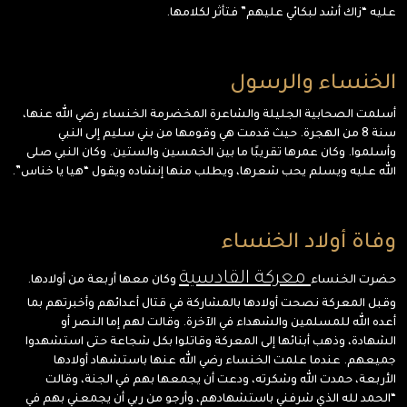
عليه “زاك أشد لبكائي عليهم” فتأثر لكلامها.
الخنساء والرسول
أسلمت الصحابية الجليلة والشاعرة المخضرمة الخنساء رضي الله عنها،
سنة 8 من الهجرة. حيث قدمت هي وقومها من بني سليم إلى النبي
وأسلموا. وكان عمرها تقريبًا ما بين الخمسين والستين. وكان النبي صلى
الله عليه ويسلم يحب شعرها، ويطلب منها إنشاده ويقول “هيا يا خناس”.
وفاة أولاد الخنساء
معركة القادسية
حضرت الخنساء
وكان معها أربعة من أولادها.
وقبل المعركة نصحت أولادها بالمشاركة في قتال أعدائهم وأخبرتهم بما
أعده الله للمسلمين والشهداء في الآخرة. وقالت لهم إما النصر أو
الشهادة، وذهب أبنائها إلى المعركة وقاتلوا بكل شجاعة حتى استشهدوا
جميعهم. عندما علمت الخنساء رضي الله عنها باستشهاد أولادها
الأربعة، حمدت الله وشكرته، ودعت أن يجمعها بهم في الجنة، وقالت
“الحمد لله الذي شرفني باستشهادهم، وأرجو من ربي أن يجمعني بهم في