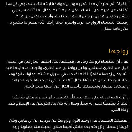
أبا قرة”. ثم أخبره أن هذا الأمر يعود إلى موافقة ابنته الخنساء، وهي في هذا
تختلف عن غيرها من النساء. دخل عليها أبيها وقال لها “أتاك سيد بني
جشم وفارس هوازن دريد بن الصمة يخطبك، وأنت تعلمين من هو “.
رفضت الخنساء الزواج من دريد واحترم أبوها رأيها، لأنه يعلم ما تتمتع به
من رجاحة عقل.
زواجها
يقال أن الخنساء تزوجت رجل من قبيلتها، لكن اختلف المؤرخين في اسمه،
قيل عبد العزى السلمي، وقيل رواحة بن عبد العزى، وانجبت منه ابنها عبد
الله. وكان زوجها مقامرًا، لكنها ضحت في سبيل عائلتها وحاولت الوقوف
بجانبه، وتخلت عن كبريائها. يقال أنها غالت في تضحيتها، فزاد انحرافه
واعتماده عليها، واستغلها فأخذت المال من أخيها صخر لأجله.
وأثرت هذه الحياة على ابنها عبد الله الملقب بـ أبو شجرة، فكان شخصًا
انتهازيًا ضعيفًا ليس له مبدأ. ويقال أنه كان من المرتدين عن الإسلام بعد
وفاة النبي.
انفصلت الخنساء عن زوجها الأول وتزوجت من مرداس بن أبي عامر، وكان
كريمًا وسخيًا، وتزوجته بعد مقتل أخيها صخر. انجبت منه معاوية وزيد