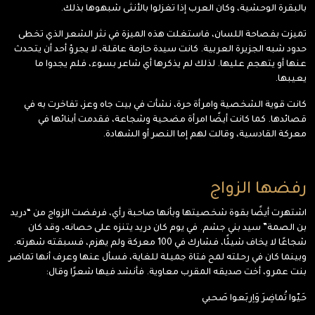
بالبقرة الوحشية، وكان العرب إذا تغزلوا بالأنثى شبهوها بذلك.
تميزت بفصاحة اللسان، فاستغلت هذه الميزة في نثر الشعر الذي تخطى
حدود شبه الجزيرة العربية. كانت سيدة حازمة عاقلة، لا يجرؤ أحد أن يتحدث
عنها أو يتهجم عليها. لذلك لم يذكرها أي شاعر بسوء، فلم يجدوا ما
يعيبها.
كانت قوية الشخصية وامرأة حرة، نشأت في بيت جاه وعز، تفاخرت به في
قصائدها. كما كانت أيضًا امرأة مضحية وشجاعة، فقدمت أبنائها في
معركة القادسية، وقالت لهم إما النصر أو الشهادة.
رفضها الزواج
اشتهرت أيضًا بقوة شخصيتها وبأنها صاحبة رأي، فرفضت الزواج من “دريد
بن الصمة” سيد بني جشم. في يوم كان دريد يتنزه على حصانه، وقد كان
شجاعًا لا يخاف شيئًا، فشارك في 100 معركة ولم يهزم، فسبقته شهرته.
وبينما كان في رحلته لمح فتاة جميلة للغاية، فسأل عنها وعرف أنها تماضر
بنت عمرو، أخت صديقه المقرب معاوية. فأنشد فيها شعرًا وقال:
حَيّوا تُماضِرَ وَاِربَعوا صَحبي