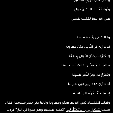
وأذكرُهُ لكلّ غُروبِ شَمْسِ
ولَوْلا كَثرَة ُ الباكينَ حَوْلي
على اخوانهمْ لقتلتُ نفسي
وقالت في رثاء معاوية:
ألا لا أرى في النَّاسِ مثلَ معاويهْ
إذا طَرَقَتْ إحْدَى اللّيالي بِداهِيَهْ
بداهِيَة ٍ يَصْغَى الكِلابُ حَسيسَها
وتخرُجُ منْ سِرّ النّجيّ عَلانِيَهْ
ألا لا أرى كالفارسِ الوردِ فارساً
إذا ما عَلَتْهُ جُرْأة ٌ وعَلانِيَهْ
وظلت الخنساء تبكي أخويها صخر ومعاوية وأباها حتى بعد إسلامها. فقال
عمر بن الخطاب
سيدنا
“أتبكين عليهم وهم جمرة في النار” فردت