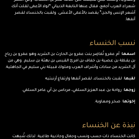
ومعاوية، وظلت تبكي عليهما حتى خلافة عمر بن الخطاب. وهي أشهر
شعراء العرب أجمع، فقال عنها النابغة الذبياني “لولا الأعمى لقلت أنك
أشعر الإنس والجن” يقصد بالأعمى الأعشى. ولقبت بالخنساء لقصر
أنفها.
نسب الخنساء
اسمها
: أم عمرو تُماضِر بنت عمرو بن الحارث بن الشريد وهو عمرو بن رياح
بن يقظة بن عصية بن خفاف بن امرئ القيس بن بهثة بن سليم. وهي من
آل الشريد من سادات وأشراف العرب وملوك قبيلة بني سليم في الجاهلية.
لقبها
: لقبت بالخنساء، لقصر أنفها وارتفاع أرنبتيه
زوجها
: رواحة بن عبد العزيز السلمي، مرداس بن أبي عامر السلمي.
إخوتها
: صخر ومعاوية.
نبذة عن الخنساء
كانت الخنساء ذات حسب ونسب وجمال وجاذبية طاغية. لذلك شُبِهت