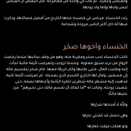
والعباس وعمرة، ثم مات في واحدة من مغامراته. قال البعض أن العباس
ليس ولدها وإنما ولد زوجها.
رثت الخنساء مرداس في قصيدة خدلها التاريخ من أفضل قصائدها، وذكرت
فيها أنه كان أكثر الناس مروءة وشجاعة.
الخنساء وأخوها صخر
كانت الخنساء تحب صخر ومقربة منه، وهو من وقف بجانبها عندما رفضت
الزواج من دريد صديق معاوية. وعندما تزوجت وتعرضت لأزمة مالية لجأت
إليه وطلبت المال، فلبى طلبها وكان كريمًا معها. قام صخر بتقسيم ماله
إلى قسمين، وقال لها اختاري القسم الذي يعجبك. ثم تعرضت لأزمة ثانية،
فذهبت إليه فشطر ماله شطرين للمرة الثانية وأعطاها نصفه، حتى
غضبت زوجته، وقالت له “أما كفاك أن تقسم مالك حتى تخيرهم”. فرد
عليها قائلًا:
والله لا أمنحها شرارها
وهي حصان قد كفتني عارها
ولو هلكت مزقت خمارها