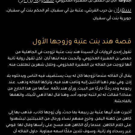
معاوية بن أبي
أبناؤها
: أبان بن حفص بن المغيرة المخزومي،
سفيان
بن حرب القرشي، عتبة بن أبي سفيان، أم الحكم بنت أبي سفيان،
جويرية بنت أبي سفيان.
قصة هند بنت عتبة وزوجها الأول
تقول إحدى الروايات أن السيدة هند بنت عتبة تزوجت في الجاهلية من
حفص بن المغيرة المخزومي، وأنجبت منه ابنها أبان. لكن تقول رواية ثانية
أنها تزوجت من الفاكه بن المغيرة المخزومي، وخلال شهرين تطلقت منه.
يقال أن الفاكه عندما تزوجها كان له بيت يستضيف فيه الناس ويدخلوه بلا
إذن. وفي يوم ذهبا الاثنين إليه ونامت هند فيه، وتركها الفاكه وذهب. عند
رجوعه وجد رجلًا خارجًا من البيت، ورأى هند نائمة. سألها من هذا الخارج من
عندك؟ فقالت له لم انتبه لوجود أحد، وهنا قال لها اذهبي لأبيك، واتهمها
بالفاحشة.
أخبرت هند أبيها عتبة بن ربيعة بما حدث، وأن زوجها كاذب، فذهب بها إلى
كاهن من كهنة اليمن. وخرج معهم نساء ورجال من القبيلتين ليشهدوا
على كلام الكاهن. عندما رأى الكاهن هند مسح على رأسها وقال لها: قومي
غير رسحاء ولا زانية، وسوف تلدين ملكًا اسمه معاوية. حاول الفاكه أن