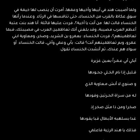
ولما أصيبت هند في أبيها وأخيها وعمها، أمرت أن ينصب لها خيمة في
سوق عكاظ بالقرب من الخنساء، حتى تنافسها في الرثاء. وعندما رأتها
الخنساء قالت لها: من أنت يا أخية؟، فردت عليها قائلة: أنا هند بنت عتبة
أعظم العرب مصيبة، وقد بلغني أنك تعاظمين العرب في مصيبتك، فبما
تعاظمينهم؟، فردت الخنساء: بعمرو بن الشريد، وصخر، ومعاوية ابني
عمرو، وبم تعاظمينهم أنت؟ قالت: بأبي وعمي وأخي، قالت الخنساء: أو
سواء هم عندك، ثم أنشدت الخنساء تقول:
أبكي أبي عـمـراً بعين غزيرة
قـليل إذا نام الخـلي جحـودها
و صنوي لا أنسَ مـعاوية الذي
لـه من سـراة الحـرتين وفودها
صخرا ومن ذا مثل صخر إذ
غدا بسلهبه الأبطال قبا يقودها
فذلك يا هـند الرزية فاعلمي