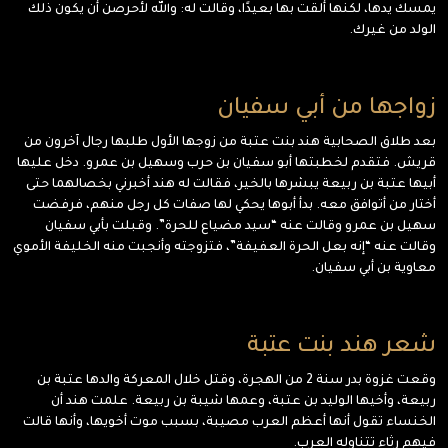
يمسك يدها، لكنها ألقت بها بعيدًا، وقالت له: والله لأحرصن أن يكون ذلك
الولد من غيرك.
زواجها من أبي سفيان
بعد طلاق الصحابية هند بنت عتبة من زوجها الأول طلبها رجال آخرون من
قريش. فتقدم لخطبتها أبو سفيان بن حرب وسهيل بن عمرو. دخل عليها
أبيها عتبة بن ربيعة يبشرها بالخير، فقالت له هند أخبرني بخصالهما حتى
أختار من أتوافق معه. بدأ أبوها يحكي لها صفات كل رجل منهم، فرفضت
سهيل بن عمرو وقالت عنه “سيد مضياع للحرة”. وقبلت بأبي سفيان
وقالت عنه “إنه بعل الحرة العفيفة”، فتزوجته وأنجبت منه الخليفة الأموي
معاوية بن أبي سفيان.
شعر هند بنت عتبة
وقعت غزوة بدر سنة 2 من الهجرة، وقتل خلال المعركة والدها عتبة بن
ربيعة، وأخيها الوليد بن عتبة، وعمها شيبة بن ربيعة. علمت هند أن
الخنساء تقول أنها أعظم العرب مصيبة، بسبب موت أخويها، وأنها قالت
فيهم رثاء تتناوله العرب.