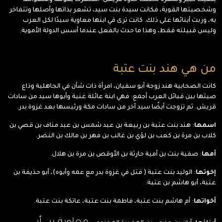
بصيت كبير وشهرة تخطت حدود قريش. اشتهرت بقوتها وعنفوانها
وشخصيتها القوية، فكانت سيدة بنت سيد، تشعر بذاتها وأصلها وتتفاخر
به، وربت أبنائها على ذلك. كانت ترى في ابنها معاوية سيدًا لكل العرب
وليس قبيلته فقط، وهذا ما حدث بالفعل عندما أسس الدولة الأموية.
من هي هند بنت عتبة
كانت الصحابية هند زوجة أبو سفيان، امرأة ذات شأن في الجاهلية وذاع
صيتها بين قبائل العرب أجمع. فهي ابنة عائلة غنية وأبوها سيد من سادات
قريش. ثم تزوجت أيضًا سيد آخر من سادات مكة ورئيسها بعد غزوة بدر.
اسمها
: هند بنت عتبة بن ربيعة بن عبد شمس بن عبد مناف بن قصي بن
كلاب بن مرة بن كعب بن لؤي بن غالب بن فهر بن مالك بن النضر.
أمها
: صفية بنت بن أمية حارثة بن الأوقص بن مرة بن هلال.
إخوتها
: الوليد بنت عتبة ( قتل في غزوة بدر مع عمه وأبوه)، أبو حذيفة بن
عتبة، أبو هاشم بن عتبة.
أخواتها
: أم هاشم بنت عتبة، فاطمة بنت عتبة، عاتكة بنت عتبة.