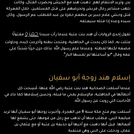
بدر، وتريد الانتقام لهم. ذهبت هند مع الجيش وحضرت القتال، وكانت
تلهب مشاعر رجال قريش وتحرضهم على قتل المسلمين. خلال المعركة
قتل وحشي غلام جبير بن مطعم حمزة بن عبد المطلب عم الرسول. وكان
سيده وعده إذا قتله سيعتقه.
حمزة
تقول إحدى الروايات أن هند بنت عتبة عندما رأت سيدنا
مقتولًا
مثلت به، كما كان يحدث في الجاهلية، وفتحت بطنه وأخرجت كبده، وحاولت
مضغه لكنها لفظته. وعندما علم رسول الله بذلك حزن حزنًا شديدًا على
عمه وقال “لو أساغتها لم تمسها النار”.
إسلام هند زوجة أبو سفيان
عندما أسلمت الصحابية هند بنت عتبة رضي الله عنها، مُسِحت كل
أخطائها في الجاهلية، فالإسلام يمحي ما قبله، وحسن إسلامها كما جاء في
الأحاديث التي رويت عن رسول الله.
أسلمت يوم فتح مكة سنة 8 من الهجرة، وأخبرت زوجها أبو سفيان أنها تريد
مبايعة النبي، فطلب منها أن تذهب مع رجل من قومها، حتى يشفع لها
أفعالها. قيل أنها ذهبت مع أخيها أبو حذيفة بن عتبة أو مع عثمان بن
عفان، ودخلت على النبي وهي منتقبة.