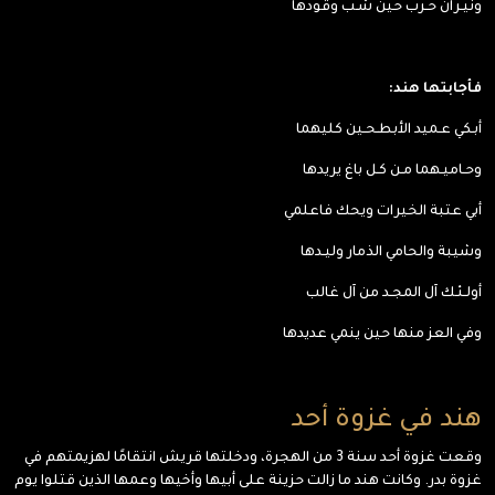
ونيـران حـرب حين شـب وقودها
فأجابتها هند:
أبـكي عـميد الأبطـحـين كليهما
وحـاميـهما مـن كـل باغ يريدها
أبي عتبة الخيرات ويحك فاعلمي
وشيبة والحامي الذمار وليـدها
أولـئـك آل المجـد من آل غالب
وفي العز منها حين ينمي عديدها
هند في غزوة أحد
وقعت غزوة أحد سنة 3 من الهجرة، ودخلتها قريش انتقامًا لهزيمتهم في
غزوة بدر. وكانت هند ما زالت حزينة على أبيها وأخيها وعمها الذين قتلوا يوم