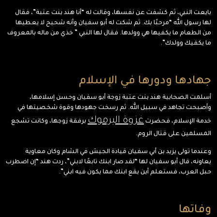
بايعت النبي، ثم كشفت عن نفسها، وقالت له “أنا هند بنت عتبة”، فقال
لها رسول الله “مرحبًا بك. ثم شكت له أبو سفيان وأنه شحيح لا يعطيها
من الطعام ما يكفيها هي وولدها. فقال لها النبي ” خذي من ماله بالمعروف
ما يكفيك وولدك”.
جهادها ودورها في الإسلام
أسلمت الصحابية هند بنت عتبة زوجة أبو سفيان وحسن إسلامها،
وأصبحت تجاهد في سبيل الله. ثم رسخت جهودها وقوة شخصيتها في
غزوة اليرموك
خدمة الإسلام، فحضرت
برفقة زوجها، وكانت تشجع
المسلمين على قتال الروم.
وعندما تولى يزيد بن أبي سفيان قيادة الجيش في الشام وكان معاوية
يعاونه، قال أبو سفيان لها “لقد صار ابنك تابعًا لابني”، ردت هند “إن اضطرب
حبل العرب، فستعلم أين يقع ابنك مما يكون فيه ابني”.
وفاتها