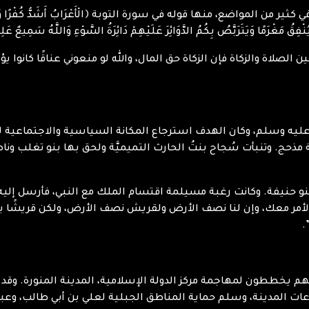
ضع، منها قوله في سورة التوبة ﴿الْأَعْرَابُ أَشَدُّ كُفْرًا وَنِفَاقًا وَأَجْدَرُ 
نْفِقُ مَغْرَمًا وَيَتَرَبَّصُ بِكُمُ الدَّوَائِرَ عَلَيْهِمْ دَائِرَةُ السَّوْءِ وَاللَّهُ سَمِيعٌ عَل
ين الصلاة والزكاة فإن الزكاة حق المال، والله لو منعوني عناقًا كانوا
ه عليه وسلم، وكان الهدف استرجاع المكانة السياسية والاجتماعية
ذحج. وتنبأت سُجاح بنتُ الحارث التميميَّة ولحق بها بنو تغلب وناص
نو حنيفة. وكانت رغبة مسيلمة اقتسام الملك مع النبي، فأرسل إليه 
أمر معك، وإن لنا نصف الأرض ولقريش نصف الأرض، ولكن قريشًا يعت
.
وأنهم يخططون لمهاجمة مركز الدولة الإسلامية، المدينة المنورة. و
اعات المدينة، وسلم حماية المناطق الجبلية لعلي بن أبي طالب، وعب