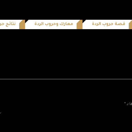
قصة حروب الردة
معارك وحروب الردة
نتائج حر
بـ *