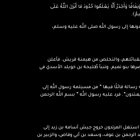
أَلَّا يَعْلَمُوا حُدُودَ مَا أَنْزَلَ اللَّهُ عَلَى
ِيمٌ﴾.
 يؤدونها إلى رسول الله صلى الله عليه وسلم،
 لقبائلهم، والتخلص من هيمنة قريش. فأعلن
رها بنو تميم. وتنبأ طُليحة بن خويلد الأسدي في
رسالة قائلًا فيها ” من مسيلمة رسول الله إلى
دون”. فرد عليه رسول الله ” بسم الله الرحمن
قد استغل المرتدون خروج جيش أسامة بن زيد إلى
د الرحمن بن عوف، وسعد بن أبي وقاص، والزبير بن