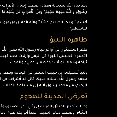
وقد بين الله سبحانه وتعالى ضعف إيمان الأعراب في كثير من الموا
رَسُولِهِ وَاللَّهُ عَلِيمٌ حَكِيمٌ* وَمِنَ الْأَعْرَابِ مَنْ يَتَّخِذُ مَا يُ
أقسم أبو بكر الصديق قائلًا ” والله لأقاتلن من فرق ب
لقاتلتهم”.
ظاهرة التنبؤ
ظهر المتنبئون في أواخر حياة رسول الله صلى الل
الأسود العنسي النبوة في اليمن وارتدت معه قبيلة م
بُزاخة وتبعه بنو أسد وغطفان وطيء والغوث.
وتنبأ مُسيلمة بن حبيب الحنفي في اليمامة وتبعه ب
محمد رسول الله، سلام عليك فإني قد أشركت في ال
الرحيم، من محمد رسول الله إلى مسيلمة الكذاب…”
تعرض المدينة للهجوم
وصلت أخبار القبائل المرتدة إلى أبي بكر الصديق، 
الشام، وضعف دفاع المدينة. فبدأ أبو بكر يقوي دف