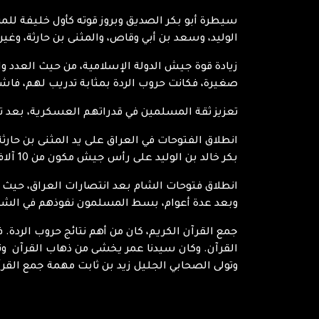
سيطرة أبو بكر الصديق وبروز قوته كأول خليفة للم
الوليد، وسعد بن أبي وقاص، والمثنى بن حارثة، وغير
زيادة قوة جيش الدولة الإسلامية، من حيث العدد و
صغيرة، فكانت حروب الردة بمثابة تدريب لهم، فاش
تعزيز ثقة المسلمين في قدراتهم العسكرية، بعد تحق
انطلاق الفتوحات في العراق على يد المثنى بن حارثة
بكر خالد بن الوليد على رأس جيش مكون من 10 آلاف محارب، نجح في فتح العراق.
انطلاق فتوحات الشام بعد انتصارات العراق، حيث ك
وبعد عدة أعوام، بسط المسلمون نفوذهم في الشام 
جمع القرآن الكريم، كان من أهم نتائج حروب الردة
القرآن. وكان سيدنا عمر يخشى من ذهاب القرآن ونسي
وتولى الصحابي الجليل زيد بن ثابت مهمة جمع القرآ