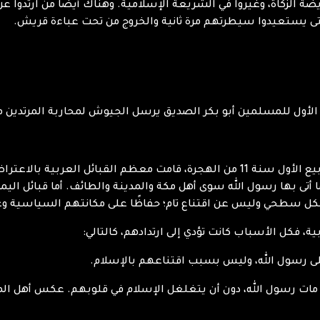
ريضة الزكاة، وغيروا في الشريعة الإسلامية. وهناك أيضًا من ارتدوا 
تى يستعيدوا سيطرتهم مرة ثانية والخروج من تحت عباءة قريش.
ين أبو بكر الصديق يرسل الجيوش لمحاربة المرتدين من سنة 11 هـ، إلى سنة 12 هـ،
بعد وفاة رسول الله صلى الله عليه وسلم، في 12 ربيع الأول سنة 11 من الهجرة، قامت م
 أتى بها رسول الله سوى أهل مكة والمدينة والطائف. أما قبائل ا
 بشكل سطحي وليس عن اقتناع تام؛ حفاظًا على مكانتهم السياسية 
بية، فكل الأسباب كانت تؤدي إلى ارتدادهم، كالتالي:
لى رسول الله، وليس بسبب اقتناعهم بالإسلام.
هم قصيرة، لم تتجاوز 3 سنوات، ثم مات رسول الله، دون أن يتغلغل الإسلام في قلوبهم.