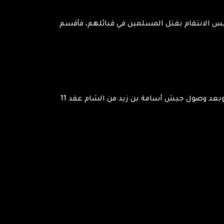
وعبس الانتقام بقتل المسلمين في قبائلهم، فأقسم
بعد أن هزم أبو بكر الصديق قبائل بني عبس وذبيان وبكر بن وائل، ونجح في صد هجوهم على المدينة، بد يستعد للحرب. وبعد وصول جيش أسامة بن زيد من الشام عقد 11