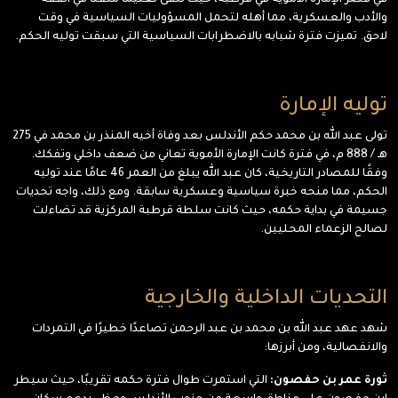
في قصر الإمارة الأموية في قرطبة، حيث تلقى تعليمًا متقنًا في الفقه
والأدب والعسكرية، مما أهله لتحمل المسؤوليات السياسية في وقت
لاحق. تميزت فترة شبابه بالاضطرابات السياسية التي سبقت توليه الحكم.
توليه الإمارة
تولى عبد الله بن محمد حكم الأندلس بعد وفاة أخيه المنذر بن محمد في 275
هـ / 888 م، في فترة كانت الإمارة الأموية تعاني من ضعف داخلي وتفكك.
وفقًا للمصادر التاريخية، كان عبد الله يبلغ من العمر 46 عامًا عند توليه
الحكم، مما منحه خبرة سياسية وعسكرية سابقة. ومع ذلك، واجه تحديات
جسيمة في بداية حكمه، حيث كانت سلطة قرطبة المركزية قد تضاءلت
لصالح الزعماء المحليين.
التحديات الداخلية والخارجية
شهد عهد عبد الله بن محمد بن عبد الرحمن تصاعدًا خطيرًا في التمردات
والانفصالية، ومن أبرزها:
ثورة عمر بن حفصون:
التي استمرت طوال فترة حكمه تقريبًا، حيث سيطر