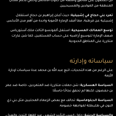
ابن حفصون على مناطق واسعة من جنوب الأندلس وحظي بدعم سكان
المنطقة من المولدين والمسيحيين.
تمرد بني حجاج في إشبيلية:
حيث أعلن إبراهيم بن حجاج استقلال
إشبيلية عن قرطبة، مما أفقد الإمارة الأموية واحدة من أهم مدن الأندلس.
توسع الممالك المسيحية:
استغل ألفونسو الثالث ملك أستورياس
ضعف الإمارة لتوسيع أراضيه على حساب المسلمين، كما شن غارات
متكررة على المناطق الحدودية.
سياساته وإدارته
على الرغم من هذه التحديات، اتبع عبد الله بن محمد عدة سياسات لإدارة
الأزمة:
السياسة العسكرية:
شن حملات متكررة ضد المتمردين، خاصة ضد عمر
بن حفصون، لكنها لم تحقق نجاحًا حاسمًا.
السياسة الدبلوماسية:
تحالف مع بعض الزعماء المحليين مثل بني ذي
النون في طليطلة لمواجهة خصومه.
والسياسة الدينية:
حاول كسب التأييد الشعبي عبر إظهار التدين والعدل،