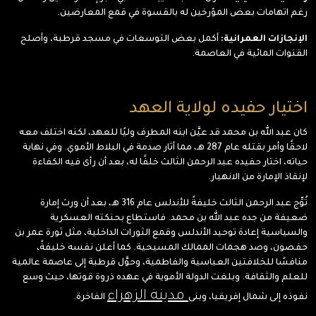
رغم اتهامات بعض المؤرخين له بالقسوة في قمع المعارضين.
الإنجازات العمرانية:
أكمل بعض التوسعات في مسجد قرطبة، وأصلح
القنوات المائية في العاصمة.
اختيار حفيده لولاية العهد
كان عبد الله بن محمد قد عيَّن ابنه المطرف وليًا للعهد، لكنه اختلف معه
لاحقًا وأمر بقتله عام 287 هـ، مما أثار صدمة في البلاط الأموي. وفي نهاية
حياته، اختار حفيده عبد الرحمن الثالث خلفًا له، بعد أن رأى فيه الكفاءة
لإنقاذ الإمارة من الانهيار.
تُوِّج عبد الرحمن الثالث خليفةً للأندلس عام 316 هـ، بعد أن ورث إمارة
ضعيفة من جده عبد الله بن محمد. فاستطاع بحنكته العسكرية
والسياسية إعادة توحيد الأندلس وقمع الثورات الداخلية، مثل ثورة عمر بن
حفصون، وصد هجمات الممالك المسيحية. كما أعلن نفسه خليفةً،
منافسًا للخلافتين العباسية والفاطمية، وحوَّل قرطبة إلى عاصمة عالمية
للعلم والثقافة. وبلغت الدولة الأموية في عهده ذروة قوتها، حيث وسع
مدينة الزهراء
نفوذه إلى شمال إفريقيا، وبنى
الفاخرة.