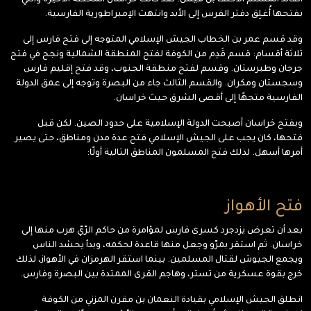
القائد المسلم الأحنف بن قيس. لقد كانت خراسان المحطة الأخيرة والتي
بفتحها أُغلِق دفتر الفرس إلى الأبد وانتهت الإمبراطورية الفارسية.
وقد قسم عمر بن الخطاب الجيش الإسلامي المتوجه إلى فتح فارس إلى
ثلاثة أقسام: قسم قَدِم من الكوفة لفتح المنطقة الشمالية ونجح في فتح
جرجان وطبرستان. وقسم لفتح منطقة الجنوب، وقد فتح إقليم فارس
وسجستان ومكران. والقسم الثالث جاء من البصرة وتوجه إلى عمق الدولة
الفارسية متجهًا إلى أقصى الشرق حيث خراسان.
وبفتح خراسان أصبحت الدولة الإسلامية على حدود الصين. لكن قبل
فتحها، كان يجب على الجيش الإسلامي فتح عدة مدن ومناطق، حتى يصير
أمرها أسهل. لذلك فتح المسلمون المناطق التالية أولًا:
فتح الأهواز
بعد أن تعرض يزدجرد كسرى فارس لمؤامرة من حاكم الرّيّ هرب منها إلى
خراسان. ثم استقر بمرّو وجعل منها قاعدة لحكمه، وبدأ يحشد الناس
ويجمع الجيوش لقتال المسلمين. بينما استقر الهرمزان في الأهواز، لذلك
خرج بقوة عسكرية من تستر، وهاجم القرى الممتدة بين البصرة وفارس.
انطلق الجيش الإسلامي بقيادة النعمان بن مقرن المزني من الكوفة