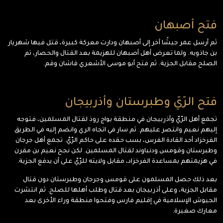
فتح أصبهان
ثم أرسل عمر جيشًا آخر إلى أصبهان ودارت معركة كبيرة، قتل فيها شهريار
بن جاذويه. ولما تعرض أهل أصبهان للهزيمة بعد القتال والحصار، تم
الصلح مقابل الجزية. ثم فتح أبو موسى الأشعري قاشان وقم.
فتح الرّيّ وطبرستان وأذربيجان
تجمع أهل الرّيّ وأذربيجان في منطقة بواج روذ لقتال المسلمين، فتوجه
إليهم نعيم وانتصر عليهم. ثم سار في اتجاه الري وانضم إليه في الطريق
الفرخزاد أحد القادة الفرس، بسب حقده على حاكم الرّيّ. تجمع أهل جرجان
وطبرستان وقومس ودنباوند لقتال المسلمين. لكن نجح نعيم بن مقرن
في هزيمتهم بمساعدة الفرخزاد، مقابل ولايته للرّيّ على أن يدفع الجزية.
بعد ذلك حصل المسلمون على قومس وجرجان وطبرستان دون قتال
مقابل الجزية، وعلى أذربيجان بعد قتال وطلب أهلها للصلح. ثم انتشرت
الجيوش الإسلامية في إقليم فارس وفتحوا منطقة وراء الأخرى بعد
معارك صغيرة.