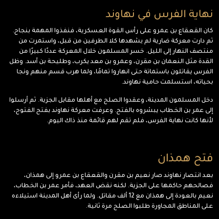
نهاية الفرس في نهاوند
كان القعقاع بن عمرو على رأس القوة العسكرية، فنفذوا المهمة بنجاح.
ثم دارت معركة ضارية لم يشهدها كلا الطرفين من قبل، واستمرت من
منتصف النهار إلى الليل. خسر المسلمون خلال المعركة عددًا كبيرًا من
القدة مثل النعمان بن مقرن، وعمرو بن معد يكرب، وطليحة بن أسد. وظل
الفرس يقاتلون باستماتة حتى انهاروا تمامًا، ولما هرب قسم منهم ونجا
بحياته، استسلمت حامية نهاوند.
دخل المسلمون المدينة، وعقدوا الصلح مع أهلها مقابل الجزية. ثم أرسلوا
إلى عمر بن الخطاب يبشروه بالفتح. وعرفت معركة نهاوند بفتح الفتوح،
لأنها كانت نهاية الفرس، فلم تقم لهم قائمة منذ ذاك اليوم.
فتح همذان
بعد انتصار نهاوند صار نعيم بن مقرن والقعقاع بن عمرو إلى همذان،
فصالحهم حاكمها على الجزية. لكنه نقض العهد، فأمر عمر بن الخطاب،
نعيم بالعودة إلى همذان مع 12 ألف مقاتل. ولما رأى أهل المدينة استيلاءه
على المناطق المجاورة طلبوا الصلح مرة ثانية.