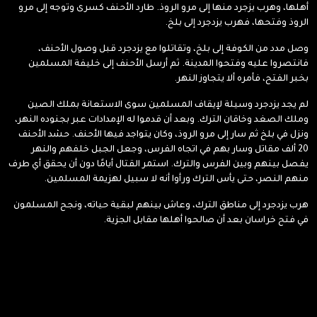
أهلها، وهرب يزجرد منها إلى مرو الروذ. طارد الأحنف كسرى وتوجه إلى مرو
الروذ وفتحها، فهرب يزدجرد إلى بلخ.
وصل مدد من الكوفة إلى بلخ، وتقاتلوا مع يزدجرد قبل وصول الأحنف،
فانتصروا عليه وفتحوا المدينة. ثم أرسل الأحنف إلى خليفة المسلمين
بخبر الفتح، فأمره ألا يتجاوز النهر.
لم يجد يزدجرد وسيلة لإيقاف المسلمين سوى الاستعانة بملك الصين
وملك الصغد وخاقان الترك. وبعد أن قدموا له الإمدادات عبر بجنوده النهر،
ونزل في بلخ ثم سار إلى مرو الروذ، وكان يتواجد فيها الأحنف. حشد الأحنف
20 ألف مقاتل وسار بهم في اتجاه الفرس، وجعل الجبل خلفهم والنهر
يفصل بينهم وبين الفرس والترك. استمر القتال أيامًا دون أن يحقق أي طرف
منهم النصر، حتى يأس الترك ورأوا أنه لا سبيل لهزيمة المسلمين.
هرب يزدجرد إلى مناطق الترك، وعاش بينهم لبقية حياته، ونجح المسلمون
في فتح خراسان بعد أن صالحوا أهلها مقابل الجزية.