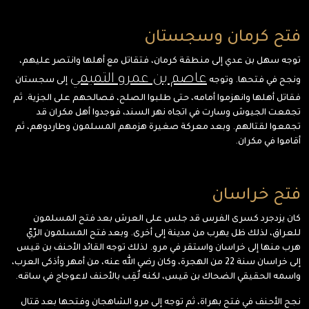
فتح كرمان وسجستان
توجه سهل بن عدي إلى منطقة كرمان، فتقاتل مع أهلها وانتصر عليهم،
عاصم بن عمرو التميمي
ونجح في فتحها. وتوجه
إلى سجستان
فقاتل أهلها وانهزموا أمامه، حتى طلبوا الصلح، فصالحهم على الجزية. ثم
تجمعت الجيوش وسارت في اتجاه نهر السند، فوجدوا أهل مكران قد
تجمعوا لقتالهم. وبعد معركة صغيرة هزمهم المسلمون وطاردوهم، ثم
أقاموا في مكران.
فتح خراسان
كان يزدجرد كسرى الفرس قد جلس على العرش بعد فتح المسلمون
للعراق، لذلك ظل يهرب من مدينة إلى أخرى. وبعد فتح المسلمون الرّيّ
هرب منها إلى خراسان واستقر في مرو. لذلك توجه القائد الأحنف بن قيس
إلى خراسان سنة 22 من الهجرة، وكان رضي الله عنه، من أمهر وأذكى العرب،
واسمه الحقيقي الضحاك بن قيس، لكنه لٌقِب بالأحنف لاعوجاج في ساقه.
نجح الأحنف في فتح بهراة، ثم توجه إلى مرو الشاهجان وفتحها بعد قتال