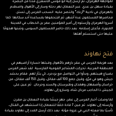
لمواجهة الهرمزان، ثم أرسل إليه أبو موسى الأشعري مددًا من البصرة
بقيادة سهل بن عدي. عبر النعمان نهر دجلة وسار إلى الأهواز، واصطدم
بالهرمزان في ناحية “أربك” وانتصر عليه. انسحب الفرس إلى تستر،
فحاصرها المسلمون عدة أشهر، ثم اقتحموها بمساعدة أحد سكانها. كما
أسروا الهرمزان وأرسلوه إلى أمير المؤمنين عمر بن الخطاب في المدينة
المنورة، فأعلن إسلامه. بعد ذلك حاصر المسلمون السوس، وشنوا هجومًا
عليها حتى استسلم أهلها.
فتح نهاوند
بعد هزيمة الفرس في عقر دارهم بالأهواز، وقبلها خسارة أراضيهم في
المنطقة العربية، تحركت المشاعر القومية الفارسية. لقد شعر الفرس
بضياع هيبتهم، وبدأوا في التواصل مع يزدجرد، كي يثأر لهم. فقام بحشد
جيش وهو في مرّو، وقيل جمع 100 ألف مقاتل، وقيل 150 ألف مقاتل، من
خراسان وأصفهان وهمذان وطبرستان والسند وجرجان. ثم عين على
الجيش ذا الحاجب مردان شاه، وسارو إلى نهاوند.
لما وصلت أخبار الفرس إلى عمر، جهز جيشَا بقيادة النعمان بن مقرن
وأرسله إلى نهاوند. ثم عين 7 قادة خلفًا للنعمان إذا استشهد في القتال،
تأسيًا بما فعله النبي في غزوة مؤتة. بعد ذلك أرسل المدد إلى نهاوند بقيادة