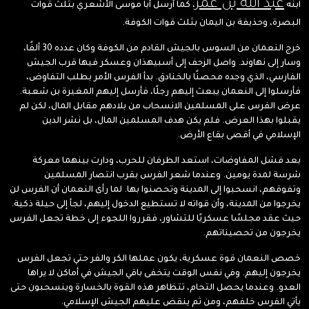
عبد الله بن عمر
ابنه
، كما أرسل أبا موسى الأشعري بثلث قوات
البصرة، وحذيفة بن اليمان بثلث قوات الكوفة.
خرج النعمان من السوس بالجيش القادم من الكوفة وكان عدده 30 ألفًا،
وسار إلى نهاوند. واصل الزحف إلى أسبيهذان وعسكر فيها قرب الجيش
الفارسي، الذي وجده محصنًا بالخنادق. بدأ الفرس الأمر بطلب التفاوض،
فأرسلوا إلى النعمان يبعث إليهم رجلًا، فأرسل إليهم المغيرة بن شعبة.
عرض الفرس على المسلمين الانسحاب من بلادهم مقابل المال، لكن لم
يقبلوا بهذا العرض. فلم يكن هدف المسلمين المال، بل نشر الدين
الإسلامي في أقصى بقاع الأرض.
بعد فشل المفاوضات، استعد الطرفان للحرب، ودارت بينهما معركة
شرسة لمدة يومين. وعندما شعر الفرس بقرب انتصار المسلمين
وتفوقهم، انسحبوا إلى المدينة وتحصنوا بها. لما رأى النعمان أن الفرس لن
يخرجوا من المدينة، وأن قواته لا تستطيع الدخول إليهم، لجأ إلى حيلة ذكية.
حيث عقد مجلسًا عسكريًا للتشاور، فقرروا اللجوء إلى خطة تجعل الفرس
يخرجون من تحصيناتهم.
خصص النعمان قوة عسكرية، يكون عملها الكر والفر حتي تجعل الفرس
يخرجون إليهم. وفي نفس الوقت يتخفى باقي الجيش في أماكن لا يراها
العدو. وعندما يحصل التحام، تتظاهر هذه القوة بالخسارة وينسحبون حتى
يأتي الفرس خلفهم، ومن ثم ينقض عليهم الجيش الإسلامي.