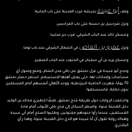
أبو عبيدة
وقف
بجيشه غرب المدينة على باب الجابية.
ونزل شرحبيل بن حسنة على باب الفراديس.
وعسكر خالد عند الباب الشرقي، قرب دير صليبا.
عمرو بن العاص
ونزل
في الشمال الشرقي عند باب توما.
وعسكر يزيد بن أبي سفيان في الجنوب عند الباب الصغير.
ونجح أبو عبيدة في عزل دمشق عن باقي مدن الشام، ومنع وصول أي
مساعدات وإمدادات لها، حتى يعلن أهلها الاستسلام. استمر حصار دمشق
70 يومًا، فهربت الحامية البيزنطية، ووجد الأهالي أنفسهم أمام المسلمين
بدون حماية، فاستسلموا.
واختلفت الروايات حول طريقة فتح دمشق، طبقًا للطبري فخالد بن الوليد
دخل المدينة عنوة. واضطر السكان إلى فتح باقي الأبواب أمام قادة
المسلمين، عندما رأوا جنودهم مقتولين، وطلبوا الصلح أمام أبي عبيدة.
وهناك رواية تقول أن أبا عبيدة هو الذي دخل المدينة عنوة، وهذا رأي
البلاذري.