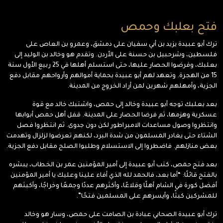
فتح بعلبك وحمص
ترك أبو عبيدة يزيد بن أبي سفيان على دمشق، وعمرو بن العاص على
فلسطين، وشرحبيل بن حسنة على الأردن. وتقدم هو وخالد بن الوليد إلى
بعلبك، وفرضوا الحصار عليها، حتى استسلم أهلها في 25 ربيع الأول سنة
15 من الهجرة. وتعهد لهم أبو عبيدة بحماية أموالهم وأرواحهم مقابل دفع
الجزية، وأمهلهم شهرين لمن أراد الخروج من المدينة.
بعد بعلبك توجه أبو عبيدة وخالد إلى حمص، واشتبك خالد مع قوة
عسكرية وهزمها، ثم فرضا الحصار على المدينة. قفل أهل حمص أبوابها
وانتظروا وصول مساعدات الامبراطور لكن دون جدوى. ثم انتظروا فصل
الشتاء حتى يغادر المسلمون من شدة البرد، لكنهم تعرضوا لزلزال وتهدمت
بعض منازلهم. فاضطروا إلى الاستسلام وطلبوا الصلح مقابل دفع الجزية.
بعد فتح حمص، كتب أبو عبيدة إلى أمير المؤمنين عمر بن الخطاب، يبشره
بالفتح قائلًا: “أما بعد، فالحمد لله الذي أفاء علينا وعليك يا أمير المؤمنين
أفضل كورة في الشام أهلًا وقلاعًا، وأكثرهم عددًا وجمعًا وخراجًا، وأكبثهم
للمشركين كبثًا، وأيسرهم على المسلمين فتحًا”.
ترك أبو عبيدة الصحابي عبادة بن الصامت على حمص، وسار هو وخالد