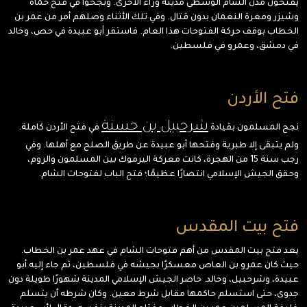
يفتحون مدن الشام الوسطى مدينة وراء الأخرى. ونجحوا في فتح حماة
وشيزر ومعرة النعمان بدون قتال. وفي تلك الأثناء وصلهم أمر من عمر بن
الخطاب بوقف حركة الفتوحات هذا العام. فاستقر أبو عبيدة في حص، وخالد
في دمشق، وعمرو في فلسطين.
فتح الأردن
شرحبيل بن حسنة
نجح المسلمون بقيادة
في فتح الأردن كاملة.
ولم يتبقى إلا طبرية وفتحها أبو عبيدة عن طريق الصلح مع أهلها. وفي
رجب سنة 15 من الهجرة، كانت معركة اليرموك بين المسلمون والروم،
وحقق الجيش الإسلامي انتصارًا عظيمًا؛ فتح الباب لفتوحات الشام.
فتح بيت المقدس
يعد فتح بيت المقدس من أهم فتوحات الشام في عهد عمر بن الخطاب.
حيث كان عمرو بن العاص معسكرًا بجيشه في فلسطين، ثم جاء إليه أبو
عبيدة، وشرحبيل، وخالد. حاصر الجيش الإسلامي المدينة شهورًا طويلة دون
جدوى، حتى استسلم حاكمها مقابل شرط معين. وكان شرطه أن يتسلم