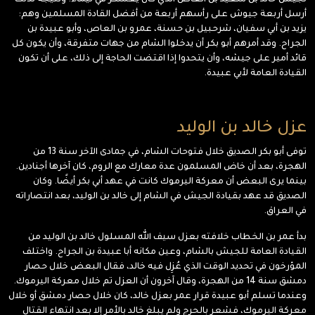
لجيش خالد بن سعيد بن العاص الذي كان يعسكر في تيماء. ونتيجة لذلك
أرسل أربعة جيوش على رأسهم أربعة من أفضل القادة المسلمين وهم:
يزيد بن أبي سفيان، شرحبيل بن حسنة، عمرو بن العاص، وأبو عبيدة بن
الجراح. وقد أمرهم أبو بكر أن يدخلوا الشام من جهات متفرقة، وأن يكون كل
قائد أمير على جيشه، وأن يتحدوا إذا اقتضت الحاجة إلى ذلك، على أن تكون
القيادة العامة لأبي عبيدة.
عزل خالد بن الوليد
توفى أبو بكر الصديق خلال فتوحات الشام، في جمادى الآخر سنة 13 من
الهجرة، بعد أن خاض المسلمون عدة معارك مع الروم، كان آخرها أجنادين.
بينما يرى البعض أن معركة اليرموك كانت في عهد أبي بكر أيضًا. وكان
الصديق قد عهد بقيادة الجيش في الشام إلى خالد بن الوليد، بعد انتصاراته
في العراق.
بدأ عمر بن الخطاب خلافته بعزل سيف الله المسلول خالد بن الوليد من
القيادة العامة للجيش بالشام، وعين مكانه أبا عبيدة بن الجراح. واختلف
المؤرخون في تحديد الوقت الذي عُزِل فيه خالد، فقال البعض خلال حصار
دمشق سنة 14 من الهجرة، وقال آخرون أن العزل تم خلال معركة اليرموك.
وعندما تسلم أبو عبيدة قرار عمر بعزل خالد، كان خلال حصار دمشق أو خلال
معركة اليرموك، فشعر بالحرج ولم يبلغ خالد بالأمر إلا بعد انتهاء القتال