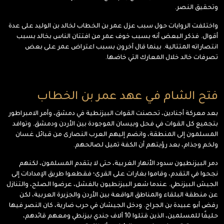
وتحقيق النصر.
واختلفت الروايات حول سبب عزل عمر بن الخطاب لخالد بن الوليد على عدة
أقوال. فذكر البعض أنه بسبب خوف عمر من افتتان الناس بخالد بسبب
انتصاراته المتتالية. بينما قال آخرون بسبب اعتراض عمر على بعض
تصرفات خالد خلال المعارك التي خاضها.
فتح الشام في عهد عمر بن الخطاب
بعد معركة أجنادين، تحصنت القوات البيزنطية في دمشق، وأمر الامبراطور
بتجميع كل القوات في فحل وبيسان الموجودة بين الأردن ودمشق. وتوافد
المسلمون إلى المنطقة، وانضم إليهم العرب النصارى من قبائل غسان
ولخم وجذام، بعد رؤيتهم أن الكفة تميل لصالحهم.
دمر البيزنطيون سدود الأنهار الغربية، حتى لا يتقدم المسلمون، لكنهم
نجحوا في التقدم، وقاموا بغارات على القرى؛ فقطعوا طريق الإمدادات إلى
الجيش البيزنطي. عندما شعر البيزنطيون بالفشل، عرضوا الصلح، والتنازل
عن منطقة البلقاء والمناطق الواقعة بين الأردن والجزيرة العربية، لكن
رفض أبو عبيدة بن الجراح. ودخل الجيشان في حرب ضارية، كان النصر فيها
حليفًا للمسلمين، الذين قتلوا 10 آلاف جندي بيزنطي ومعهم قائدهم،