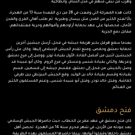
وهرب من تبقى منهم في مدن الشام، وأنطاكية.
كانت هذه المعركة التي وقعت في 28 من ذي القعدة سنة 13 من الهجرة،
بابًا لفتح الكثير من المدن مثل بيسان وطبرية. ثم طلب أهالي القرى والمدن
الأمان، فحصلوا على عهد بحماية أراوحهم وأموالهم وحرية معتقداتهم،
مقابل دفع الجزية.
بعدما سمع هرقل بخبر هزيمة جيشه في فحل، أرسل جيشين آخرين
لحماية دمشق وحمص، ومنع تقدم الجيش الإسلامي إليها. وكان على رأس
الجيشين اثنين من أفضل القادة، الأول بقيادة توزر، ووصل إلى مرج دمشق
وغربها، والثاني بقيادة شنس وعسكر في مرج الروم. وكان أبو عبيدة قد
وصل بالجيش من فحل إلى دمشق، فقسم جيشه إلى قسمين، قسم
بقيادته وقسم بقيادة خالد بن الوليد. وقع الجيش البيزنطي بين طرفي
كماشة، وقتل خالد توذر، وقتل أبو عبيدة شنس، وغنم المسلمون الكثير
من الغنائم.
فتح دمشق
كان فتح دمشق في عهد عمر بن الخطاب، حيث حاصرها الجيش الإسلامي
بعد عودته من الأردن، في شهر محرم سنة 14 من الهجرة. تحصن أهل
دمشق داخلها وقفلوا أبوابها، بينما حاصرها المسلمون بهذه الطريقة: