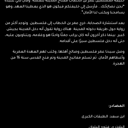
خليفة المسلمين عمر بن الخطاب مفتاح المدينة بنفسه. وقال لأبي عبيدة
“نحن نصالِحُك… فأرسل إلى خليفتكم فيكون هو الذي يعطينا العهد، وهو
يسامحنا ويكتب لنا الأمان”.
بعد استشارة الصحابة، خرج عمر بن الخطاب إلى فلسطين. وتوجد أكثر من
رواية حول طريقة دخوله المدينة. هناك رواية تقول أنه دخل المدينة بجيش
كبير. بينما ذكر آخرون أنه كان يركب جملًا واحدًا هو وغلامه، ويتناوبون عليه،
حتى أنه دخل فلسطين سيرًا على أقدامه.
وصل سيدنا عمر فلسطين وصالح أهلها، وكتب لهم العهدة العمرية
وأعطاهم الأمان. ثم تسلم مفاتيح المدينة وتم فتح القدس سنة 16 من
الهجرة.
المصادر:
ابن سعد: الطبقات الكبرى.
البلاذري: فتوح البلدان.