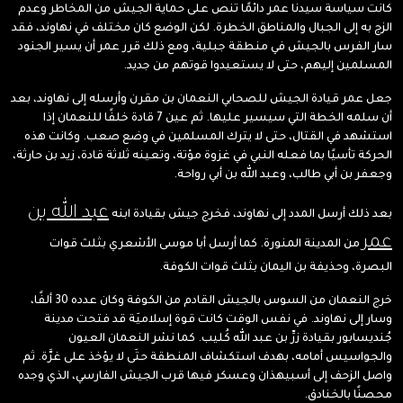
كانت سياسة سيدنا عمر دائمًا تنص على حماية الجيش من المخاطر وعدم
الزج به إلى الجبال والمناطق الخطرة. لكن الوضع كان مختلف في نهاوند، فقد
سار الفرس بالجيش في منطقة جبلية، ومع ذلك قرر عمر أن يسير الجنود
المسلمين إليهم، حتى لا يستعيدوا قوتهم من جديد.
جعل عمر قيادة الجيش للصحابي النعمان بن مقرن وأرسله إلى نهاوند، بعد
أن سلمه الخطة التي سيسير عليها. ثم عين 7 قادة خلفًا للنعمان إذا
استشهد في القتال، حتى لا يترك المسلمين في وضع صعب. وكانت هذه
الحركة تأسيًا بما فعله النبي في غزوة مؤتة، وتعينه ثلاثة قادة، زيد بن حارثة،
وجعفر بن أبي طالب، وعبد الله بن أبي رواحة.
عبد الله بن
بعد ذلك أرسل المدد إلى نهاوند، فخرج جيش بقيادة ابنه
عمر
من المدينة المنورة. كما أرسل أبا موسى الأشعري بثلث قوات
البصرة، وحذيفة بن اليمان بثلث قوات الكوفة.
خرج النعمان من السوس بالجيش القادم من الكوفة وكان عدده 30 ألفًا،
وسار إلى نهاوند. في نفس الوقت كانت قوة إسلاميَة قد فتحت مدينة
جُنديسابور بقيادة زرِّ بن عبد الله كُليب. كما نشر النعمان العيون
والجواسيس أمامه، بهدف استكشاف المنطقة حتَى لا يؤخذ على غرَّة. ثم
واصل الزحف إلى أسبيهذان وعسكر فيها قرب الجيش الفارسي، الذي وجده
محصنًا بالخنادق.