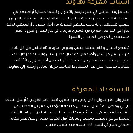
أسباب معركة نهاوند
بعد هزيمة الفرس في عقر دارهم بالأحواز، وقبلها خسارة أراضيهم في
المنطقة العربية، تحركت المشاعر القومية الفارسية. لقد شعر الفرس
بضياع هيبتهم، وأنه يجب عليهم التحرك من أجل استرداد أراضيهم. لذلك
بدأوا في التواصل مع يزدجرد كسرى فارس، كي يثأر لهم، وأخبروه أنهم
مستعدون لخوض الحرب إلى النهاية.
تشجع كسرى وقام بحشد جيش وهو في مرّو، فأتاه الناس من كل بقاع
فارس، من خراسان وأصفهان وهمذان وطبرستان والسند وجرجان. لقد
نجح في حشد عدد ضخم من الجنود، ذكر البعض أنه وصل إلى 150 ألف
مقاتل. ثم عين على هذا الجيش ذا الحاجب مردان شاه، وأرسله إلى نهاوند.
الاستعداد للمعركة
علم والي ثغر حلوان وكان يدعى عبد الله بن قباذ، بأمر الفرس فأرسل لسعد
بن أبي وقاص. ثم أرسل سعد إلى خليفة المؤمنين عمر بن الخطاب في
المدينة المنورة، كي يستشيره بما يجب عليه فعله. لكن في هذا الوقت
تحديدًا تم عزل سعد، بسبب وشايات أهل الكوفة ضده. وعين عمر مكانه
صحابي كبير في السن كان اسمه عبد الله بن عتبان.