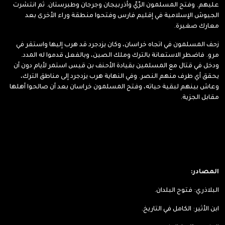
عليهم. وفتح المسلمون الرّيّ وأذربيجان وجرجان وطبرستان. ثم انتشرت
الجيوش الإسلامية في إقليم فارس وفتحوا منطقة وراء الأخرى بعد
معارك صغيرة.
زحف المسلمون في اتجاه خراسان، وكان يزدجرد قد هرب إليها واستقر في
مرو. فاضطر الاستعانة بالترك وملك الصين، وبالفعل قدموا له المدد.
ودخل في قتال مع المسلمين بقيادة الأحنف بن قيس استمر لأيام دون أن
يحقق أي طرف منهم النصر. وفي النهاية هرب يزدجرد إلى مناطق الترك،
وعاش بينهم لبقية حياته، وفتح المسلمون خراسان بعد أن صالحوا أهلها
مقابل الجزية.
المصادر:
البلاذري: فتوح البلدان.
ابن الأثير: الكامل في التاريخ.