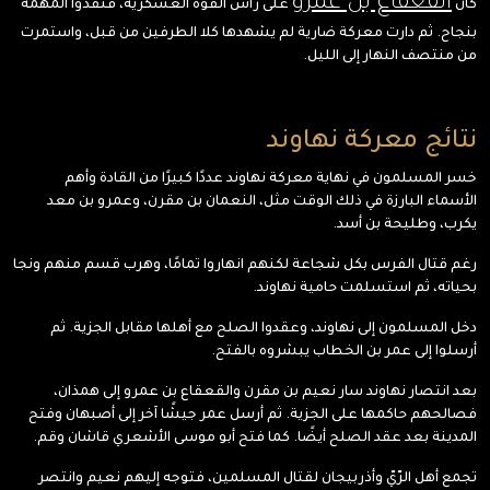
القعقاع بن عمرو
كان
على رأس القوة العسكرية، فنفذوا المهمة
بنجاح. ثم دارت معركة ضارية لم يشهدها كلا الطرفين من قبل، واستمرت
من منتصف النهار إلى الليل.
نتائج معركة نهاوند
خسر المسلمون في نهاية معركة نهاوند عددًا كبيرًا من القادة وأهم
الأسماء البارزة في ذلك الوقت مثل، النعمان بن مقرن، وعمرو بن معد
يكرب، وطليحة بن أسد.
رغم قتال الفرس بكل شجاعة لكنهم انهاروا تمامًا، وهرب قسم منهم ونجا
بحياته، ثم استسلمت حامية نهاوند.
دخل المسلمون إلى نهاوند، وعقدوا الصلح مع أهلها مقابل الجزية. ثم
أرسلوا إلى عمر بن الخطاب يبشروه بالفتح.
بعد انتصار نهاوند سار نعيم بن مقرن والقعقاع بن عمرو إلى همذان،
فصالحهم حاكمها على الجزية. ثم أرسل عمر جيشًا آخر إلى أصبهان وفتح
المدينة بعد عقد الصلح أيضًا. كما فتح أبو موسى الأشعري قاشان وقم.
تجمع أهل الرّيّ وأذربيجان لقتال المسلمين، فتوجه إليهم نعيم وانتصر