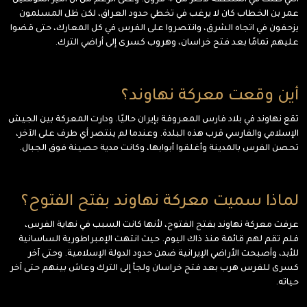
التي ظلت في المنطقة لأكثر من 4 قرون. وعلى الرغم من أن أمير المؤمنين
عمر بن الخطاب كان لا يرغب في تخطي حدود العراق، لكن ظل المسلمون
يزحفون في اتجاه الشرق، وانتصروا على الفرس في كل المعارك، حتى قضوا
عليهم تمامًا بعد فتح خراسان، وهروب كسرى إلى أراضي الترك.
أين وقعت معركة نهاوند؟
تقع نهاوند في بلاد فارس المعروفة بإيران حاليًا. ودارت المعركة بين الجيش
الإسلامي والفارسي قرب هذه البلدة. وعندما لم ينتصر أي طرف على الآخر،
تحصن الفرس بالمدينة وأغلقوا أبوابها، وكانت مدية حصينة فوق الجبال.
لماذا سميت معركة نهاوند بفتح الفتوح؟
عرفت معركة نهاوند بفتح الفتوح، لأنها كانت السبب في نهاية الفرس،
فلم تقم لهم قائمة منذ ذاك اليوم. حيث انتهت الإمبراطورية الساسانية
للأبد، وأصبحت الأراضي الإيرانية ضمن حدود الدولة الإسلامية. وحتى آخر
كسرى للفرس هرب بعد فتح خراسان ولجأ إلى الترك وعاش بينهم حتى آخر
حياته.