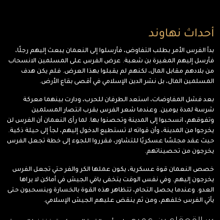
أحداث نهاوند
بدأ الفرس الأمر بطلب التفاوض، فأرسلوا إلى النعمان يبعث إليهم رجلًا،
فأرسل إليهم المغيرة بن شعبة. عرض الفرس على المسلمين الانسحاب
من بلادهم مقابل المال، لكنهم لم يقبلوا بهذا العرض. فلم يكن هدف
المسلمين المال، بل نشر الدين الإسلامي في أقصى بقاع الأرض.
بعد فشل المفاوضات، استعد الطرفان للحرب، ودارت بينهما معركة
شرسة لمدة يومين. وعندما شعر الفرس بقرب انتصار المسلمين
وتفوقهم، انسحبوا إلى المدينة وتحصنوا بها. لما رأى النعمان أن الفرس لن
يخرجوا من المدينة، وأن قواته لا تستطيع الدخول إليهم، لجأ إلى حيلة ذكية.
حيث عقد مجلسًا عسكريًا للتشاور، فقرروا اللجوء إلى خطة تجعل الفرس
يخرجون من تحصيناتهم.
خصص النعمان قوة عسكرية، يكون عملها الكر والفر حتي تجعل الفرس
يخرجون إليهم. وفي نفس الوقت يتخفى باقي الجيش في أماكن لا يراها
العدو. وعندما يحصل التحام، تتظاهر هذه القوة بالخسارة وينسحبون حتى
يأتي الفرس خلفهم، ومن ثم ينقض عليهم الجيش الإسلامي.