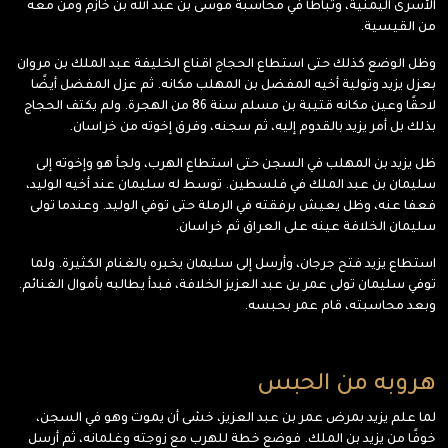
الأسرى اليمنية، وتباطأ في محاسبة موسى بن عبد الله بن خازم ومن معه
من القيسية.
وظل الوضع كذلك حتى استطاع الحجاج اقناع الخليفة عبد الملك بن مروان
بعزل يزيد وتولية أخيه المفضل بن المهلب مكانه. ثم عزل المفضل أيضًا
لاحقًا وعين مكانه قتيبة بن مسلم سنة 86 من الهجرة. ولم يكتف الحجاج
بذلك بل أمر يزيد بالقدوم إليه، ثم سجنه، وفرق إخوته من خراسان.
ظل يزيد بن المهلب في السجن حتى استطاع الهرب، ولجأ هو وإخوته إلى
سليمان بن عبد الملك في فلسطين. توسط له سليمان عند أخيه الوليد،
فعفا عنه، وظل يعيش برفقته في الرملة حتى توفي الوليد. وعندما تولى
سليمان الخلافة عينه على العراق ثم خراسان.
استطاع يزيد فتح جرجان، وأرسل إلى سليمان يخبره بالغنام الكثيرة. ولما
توفي سليمان تولى عمر بن عبد العزيز الخلافة، فبدأ يطالبه بأموال الغنائم.
وبعد محاسبته، قام عمر بحبسه.
هروبه من الحبس
لما علم يزيد بمرض عمر بن عبد العزيز، خشى أن يموت وهو في السجن،
خوفًا من يزيد بن الملك. فوضع خطة للهرب مع زوجته وغلمانه، ثم أرسل