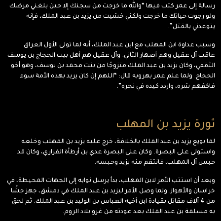
رسالة إلى عمر كتب فيها “والله ما خرجت من سجنك إلا حين بلغني مرضك
ولو رجوت حياتك ما خرجت ولكني خشيت من يزيد بن عبد الملك، فإنه
يتوعدني بالقتل”.
وسبب عداوة ابن المهلب مع ابن عبد الملك، أنه لما تولى الأول العراق
عاقب آل عقيل وهم أصهار الثاني. وآل عقيل هم أهل بيت الحجاج بن يوسف
الثقفي، وكان يزيد بن عبد الملك متزوجًا من بنت محمد بن يوسف، وهو أخو
الحجاج. ولما علم عمر بهروبه قال: “اللهم إن كان يريد بهذه الأمة سوء
فاكفهم شره، واردد كيده في نحره”.
ثورة يزيد بن المهلب
لما بويع يزيد بن عبد الملك بالخلافة، خرج عليه يزيد بن المهلب وخلعه
واستولى على البصرة. وكان على البصرة عدي بن أرطأة الفزاري، وكان قد
حبس آل المهلب، فانتقم منه يزيد وحبسه.
وبعد أن استتب الأمر لابن المهلب، بدأ يرسل نوابه إلى الجهات المحيطة، في
خراسان والأهواز. ولما وصل الأمر ليزيد بن عبد الملك في دمشق، جهز جشًا
من 4 آلاف مقاتل بقيادة ابن أخيه العباس بن الوليد بن عبد الملك. ثم لحق
به مسلمة بن عبد الملك بعد عودته من غزو بلاد الروم.