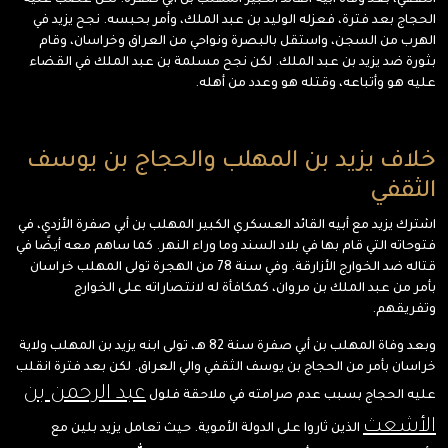
الثقفي، بعد وفاة أبيه القائد الكبير المهلب بن أبي صفرة. لكن غضب عليه
الحجاج بعد فترة، فعزله الوليد بن عبد الملك، وأمر بحبسه. نجح يزيد في
الهرب من السجن، واستقل بالبصرة ونواحي من العراق وخراسان، وقام
بثورة ضد يزيد بن عبد الملك. لكن نجح مسلمة بن عبد الملك في القضاء
عليه هو وأتباعه، وقتله هو وعدد من أهله.
خلاف يزيد بن المهلب والحجاج بن يوسف
الثقفي
اشترك يزيد مع أبيه القائد العسكري الكبير المهلب بن أبي صفرة الأزدي، في
فتوحاته التي قام بها في بلاد السند وما وراء النهر. كما ساهم معه أيضًا في
قتاله ضد الخوارج الأزارقة. وفي سنة 78 من الهجرة تولى المهلب خراسان
بأمر من عبد الملك بن مروان، كمكافأة له لانتصاراته على الخوارج
وتفريقهم.
وبعد وفاة المهلب بن أبي صفرة سنة 82 هـ، تولى ابنه يزيد بن المهلب ولاية
خراسان بأمر من الحجاج بن يوسف الثقفي والي العراق. لكن بعد فترة انقلب
عبد الرحمن بن
عليه الحجاج بسبب عدم صرامته في ملاحقة فلول
الأشعث
الذين ثاروا على الدولة الأموية. حيث تعامل يزيد بلين مع