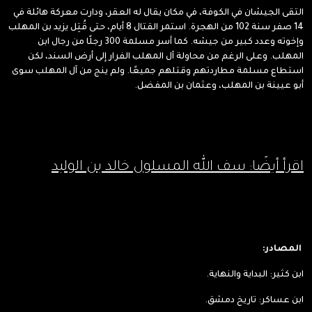
التقى الجيشان في الكوفة، في مكان يقال له العقر، ودارت معركة هائلة في
14 صفر سنة 102 من الهجرة. استمر القتال 8 أيام، حتى قُتِل يزيد بن المهلب
وإخوته وعدد كبير من جيشه. كما أسر مسلمة 300 رجلًا من رجال ابن
المهلب. وعلى الرغم من محاولة آل المهلب الفرار إلى أرض السند، لكن
استطاع مسلمة مطاردتهم وقتلهم جميعًا. ولم ينج من آل المهلب سوى
أبو عيينة بن المهلب، وعثمان بن المفضل.
اقرأ أيضًا: سف الله المسلول خالد بن الوليد
المصادر:
ابن كثير: البداية والنهاية.
ابن عساكر: تاريخ دمشق.