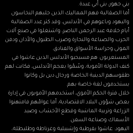
بني جهور، بني أبي عبدة.
أما الصقالبة فهم المماليك الذين جلبهم النخاسون
واليهود وباعوهم في الأندلس، وقد كثر عدد الصقالبة
أيام خلافة عبد الرحمن الناصر، واشتغلوا في صنع آلات
الحرب والصباغة والنجارة وضرب الطبول والأذان ودفن
الموتى وحراسة الأسواق والفنادق.
المستعربون: هم مسيحيو الأندلس الذين عاشوا في
كنف الدولة الأموية، وسُمّوا بعجم الأندلس، فكانت لهم
طقوسهم الدينية الخاصة ورجال دين بل وكانوا
يستخدمون لغة خاصة بهم.
خلال فترة الحكم الأموي، استخدمهم الأمويون في إدارة
بعض شؤون البلاد الاقتصادية، أما عوامّهم فامتهنوا
الزراعة وتربية الماشية وقطع الأخشاب وصيد
الأسماك وصناعة السفن.
اليهود: عاشوا بقرطبة وإشبيلية وغرناطة وطليطلة،