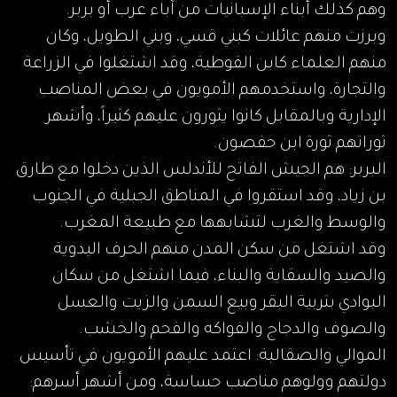
وهم كذلك أبناء الإسبانيات من آباء عرب أو بربر.
وبرزت منهم عائلات كبني قسي، وبني الطويل، وكان
منهم العلماء كابن القوطية، وقد اشتغلوا في الزراعة
والتجارة، واستخدمهم الأمويون في بعض المناصب
الإدارية وبالمقابل كانوا يثورون عليهم كثيراً، وأشهر
ثوراتهم ثورة ابن حفصون.
البربر: هم الجيش الفاتح للأندلس الذين دخلوا مع طارق
بن زياد، وقد استقروا في المناطق الجبلية في الجنوب
والوسط والغرب لتشابهها مع طبيعة المغرب.
وقد اشتغل من سكن المدن منهم الحرف اليدوية
والصيد والسقاية والبناء، فيما اشتغل من سكان
البوادي بتربية البقر وبيع السمن والزيت والعسل
والصوف والدجاج والفواكه والفحم والخشب.
الموالي والصقالبة: اعتمد عليهم الأمويون في تأسيس
دولتهم وولوهم مناصب حساسة، ومن أشهر أسرهم: