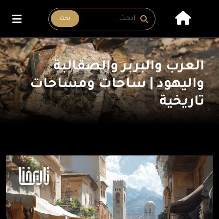
بحث
العرب والبربر والصقالبة
واليهود | ساحات ومساحات
تاريخية