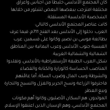
كان المجتمع الأندلسي خليطاً من أجناس وأعراق
مختلفة امتزجت ببعضها البعض لتتبلور من خلالها
الشخصية الأندلسية المستقلة.
كانت عناصر المجتمع الأندلسي كالتالي:
العرب: دخلوا إلى الأندلس بعد الفتح 711م، فيما عرف
بطالعة موسى بن نصير، وكانوا على قسمين: عرب
القيسية جنوب الأندلس وعرب اليمانية بين المناطق
الشمالية والشمالية الغربية.
شكل العرب الطبقة الأرستقراطية بالأندلس، وتقلدوا
المناصب الحساسة كالوزارة والكتابة والقضاء
والشرطة وبيت المال وضرب السكة، أما عامّتهم
فاحترفوا الزراعة ونسج الحرير والغزل والنسيج والتجارة
وبيع العطر.
المولدون: هم السكان الأصليون وكانوا أهم مكونات
المجتمع الأندلسي، وهم الإسبان الذين اعتنقوا الإسلام،