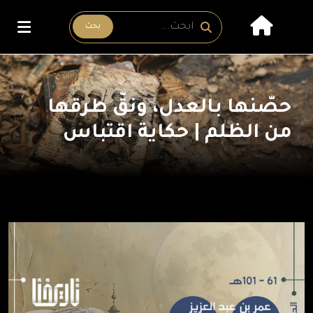
بحث
حصّنها بالعدل، ونقّ طرقها
من الظلم | حكاية اقتباس