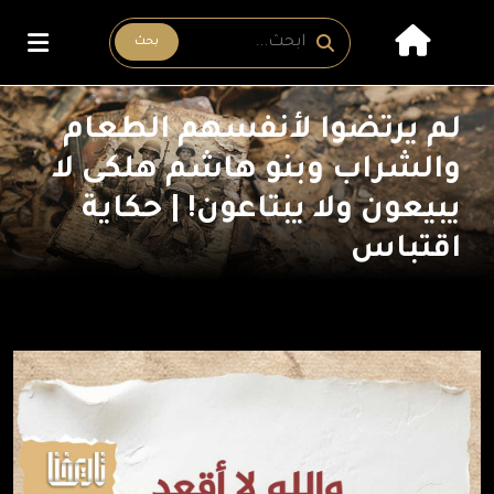
بحث
لم يرتضوا لأنفسهم الطعام
والشراب وبنو هاشم هلكى لا
يبيعون ولا يبتاعون! | حكاية
اقتباس